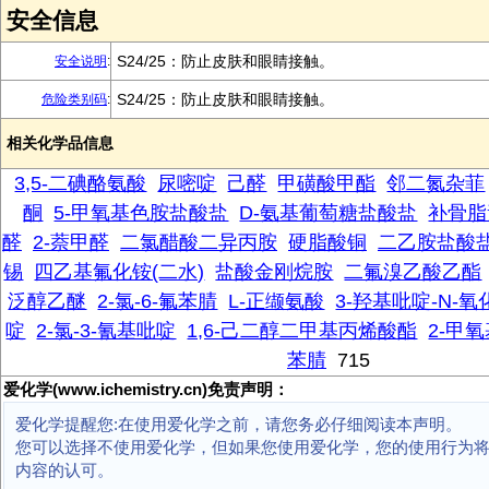
安全信息
S24/25：防止皮肤和眼睛接触。
安全说明
:
S24/25：防止皮肤和眼睛接触。
危险类别码
:
相关化学品信息
3,5-二碘酪氨酸
尿嘧啶
己醛
甲磺酸甲酯
邻二氮杂菲
酮
5-甲氧基色胺盐酸盐
D-氨基葡萄糖盐酸盐
补骨脂
醛
2-萘甲醛
二氯醋酸二异丙胺
硬脂酸铜
二乙胺盐酸
锡
四乙基氟化铵(二水)
盐酸金刚烷胺
二氟溴乙酸乙酯
泛醇乙醚
2-氯-6-氟苯腈
L-正缬氨酸
3-羟基吡啶-N-氧
啶
2-氯-3-氰基吡啶
1,6-己二醇二甲基丙烯酸酯
2-甲
苯腈
715
爱化学(www.ichemistry.cn)免责声明：
爱化学提醒您:在使用爱化学之前，请您务必仔细阅读本声明。
您可以选择不使用爱化学，但如果您使用爱化学，您的使用行为
内容的认可。