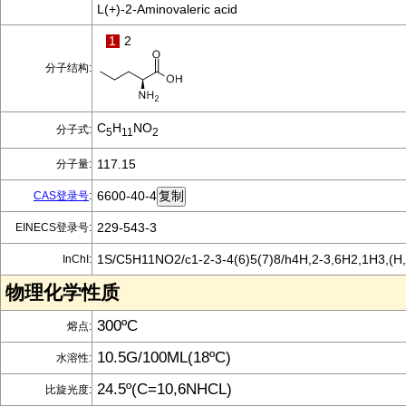
L(+)-2-Aminovaleric acid
1
2
分子结构:
C
H
NO
分子式:
5
11
2
117.15
分子量:
6600-40-4
CAS登录号
:
229-543-3
EINECS登录号:
1S/C5H11NO2/c1-2-3-4(6)5(7)8/h4H,2-3,6H2,1H3,(H,7
InChI:
物理化学性质
300ºC
熔点:
10.5G/100ML(18ºC)
水溶性:
24.5º(C=10,6NHCL)
比旋光度: