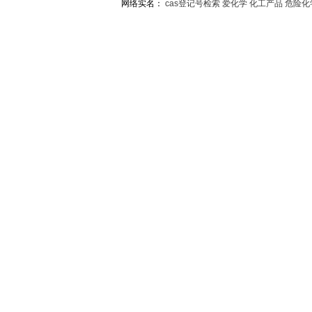
网络实名：
cas登记号检索
爱化学
化工产品
危险化