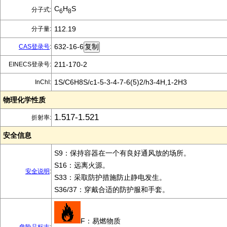
C
H
S
分子式:
6
8
112.19
分子量:
632-16-6
CAS登录号
:
211-170-2
EINECS登录号:
1S/C6H8S/c1-5-3-4-7-6(5)2/h3-4H,1-2H3
InChI:
物理化学性质
1.517-1.521
折射率:
安全信息
S9：保持容器在一个有良好通风放的场所。
S16：远离火源。
安全说明
:
S33：采取防护措施防止静电发生。
S36/37：穿戴合适的防护服和手套。
F：易燃物质