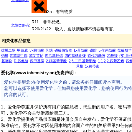
危险品标志
:
Xn：有害物质
R11：非常易燃。
危险类别码
:
R20/21/22：吸入、皮肤接触和不慎吞咽有害。
相关化学品信息
雄烯二酮
甲萘威
5'-胞苷酸
乳糖
磷酸伯安喹
L-蛋氨酸
磺胺
L-苯丙氨酸
盐酸酚苄
孕酮
四苯基甲烷
苯妥英钠
四乙基硅烷
四丙基碘化铵
硫代丙酰胺
乙酸铵
(R)-
基噻吩
D-苏氨酸
四甲基脲
2-磺基苯甲酸
2,6-二甲基苯甲酸
1,1,2,2-四苯乙烯
四
苯酐
汉黄芩素
爱化学(www.ichemistry.cn)免责声明：
爱化学提醒您:在使用爱化学之前，请您务必仔细阅读本声明。
您可以选择不使用爱化学，但如果您使用爱化学，您的使用行为
内容的认可。
1、爱化学尊重并保护所有用户的隐私权，您注册的用户名、密码等
可，爱化学不会主动泄露给第三方。
2、爱化学提供的产品供应商是注册会员自主发布，爱化学不保证供
和准确性。爱化学不对因使用本站内容而产生的相关后果承担任何
3、爱化学尽量确保所提供数据的准确性，但并不承诺其准确性，因