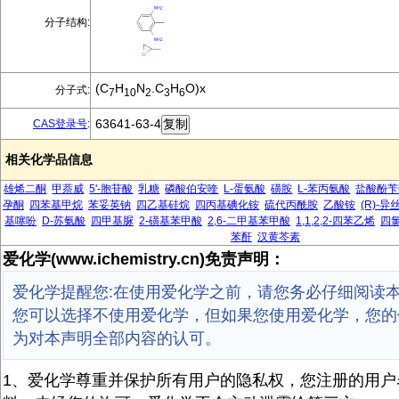
分子结构:
(C
H
N
.C
H
O)x
分子式:
7
10
2
3
6
63641-63-4
CAS登录号
:
相关化学品信息
雄烯二酮
甲萘威
5'-胞苷酸
乳糖
磷酸伯安喹
L-蛋氨酸
磺胺
L-苯丙氨酸
盐酸酚苄
孕酮
四苯基甲烷
苯妥英钠
四乙基硅烷
四丙基碘化铵
硫代丙酰胺
乙酸铵
(R)-
基噻吩
D-苏氨酸
四甲基脲
2-磺基苯甲酸
2,6-二甲基苯甲酸
1,1,2,2-四苯乙烯
四
苯酐
汉黄芩素
爱化学(www.ichemistry.cn)免责声明：
爱化学提醒您:在使用爱化学之前，请您务必仔细阅读
您可以选择不使用爱化学，但如果您使用爱化学，您的
为对本声明全部内容的认可。
1、爱化学尊重并保护所有用户的隐私权，您注册的用户