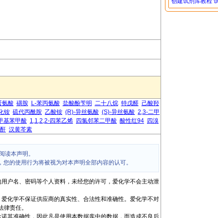
创建试剂库教程
蛋氨酸
磺胺
L-苯丙氨酸
盐酸酚苄明
二十八烷
特戊醛
己酸羟
化铵
硫代丙酰胺
乙酸铵
(R)-异丝氨酸
(S)-异丝氨酸
2,3-二甲
二甲基苯甲酸
1,1,2,2-四苯乙烯
四氯邻苯二甲酸
酸性红94
四溴
酐
汉黄芩素
阅读本声明。
，您的使用行为将被视为对本声明全部内容的认可。
的用户名、密码等个人资料，未经您的许可，爱化学不会主动泄
，爱化学不保证供应商的真实性、合法性和准确性。爱化学不对
法律责任。
承诺其准确性，因此凡是使用本数据库中的数据，而造成不良后