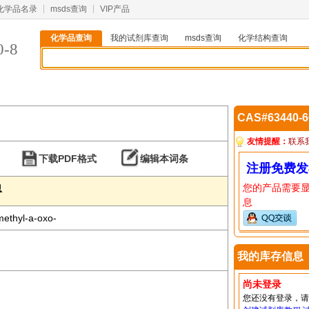
化学品名录
msds查询
VIP产品
化学品查询
我的试剂库查询
msds查询
化学结构查询
0-8
CAS#63440-
友情提醒：
联系
下载PDF格式
编辑本词条
注册免费发
您的产品需要
息
息
ethyl-a-oxo-
我的库存信息
尚未登录
您还没有登录，