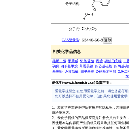
分子结构:
C
H
O
分子式:
9
8
2
63440-60-8
CAS登录号
:
相关化学品信息
雄烯二酮
甲萘威
5'-胞苷酸
乳糖
磷酸伯安喹
L-
孕酮
四苯基甲烷
苯妥英钠
四乙基硅烷
四丙基碘
基噻吩
D-苏氨酸
四甲基脲
2-磺基苯甲酸
2,6-
苯
爱化学(www.ichemistry.cn)免责声明：
爱化学提醒您:在使用爱化学之前，请您务必仔细
您可以选择不使用爱化学，但如果您使用爱化学
1、爱化学尊重并保护所有用户的隐私权，您注册
露给第三方。
2、爱化学提供的产品供应商是注册会员自主发布
因使用本站内容而产生的相关后果承担任何商业和
3、爱化学尽量确保所提供数据的准确性，但并不