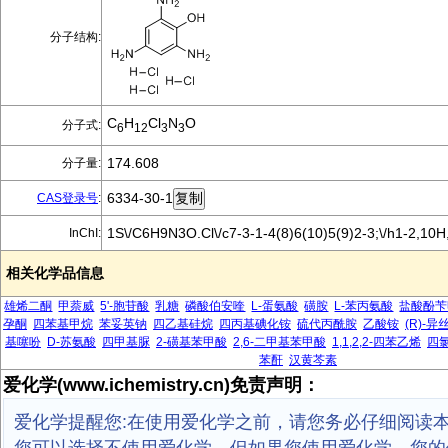
分子结构:
C
H
Cl
N
O
分子式:
6
12
3
3
174.608
分子量:
6334-30-1
CAS登录号
:
1S\/C6H9N3O.Cl\/c7-3-1-4(8)6(10)5(9)2-3;\/h1-2,10H
InChI:
相关化学品信息
雄烯二酮
甲萘威
5'-胞苷酸
乳糖
磷酸伯安喹
L-蛋氨酸
磺胺
L-苯丙氨酸
盐酸酚苄
孕酮
四苯基甲烷
苯妥英钠
四乙基硅烷
四丙基碘化铵
硫代丙酰胺
乙酸铵
(R)-
基噻吩
D-苏氨酸
四甲基脲
2-磺基苯甲酸
2,6-二甲基苯甲酸
1,1,2,2-四苯乙烯
四
苯酐
汉黄芩素
爱化学(www.ichemistry.cn)免责声明：
爱化学提醒您:在使用爱化学之前，请您务必仔细阅读