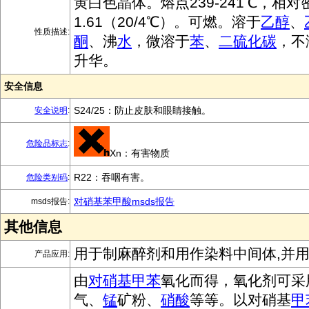
黄白色晶体。熔点239-241℃，相对
1.61（20/4℃）。可燃。溶于
乙醇
、
性质描述:
酮
、沸
水
，微溶于
苯
、
二硫化碳
，不
升华。
安全信息
S24/25：防止皮肤和眼睛接触。
安全说明
:
危险品标志
:
Xn：有害物质
R22：吞咽有害。
危险类别码
:
对硝基苯甲酸msds报告
msds报告:
其他信息
用于制麻醉剂和用作染料中间体,并
产品应用:
由
对硝基甲苯
氧化而得，氧化剂可采
气、
锰
矿粉、
硝酸
等等。以对硝基
甲