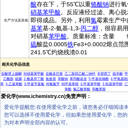
酸
存在下，于55℃以重
铬酸钠
进行氧
硝基苯甲酸
。反应液经过滤、离心脱
即得成品。另外，利用
氯
霉素生产中
生产方法及其他:
基苯
基-2-氨基-1,3-
丙二醇
，很容易
对硝基
苯甲酸
。质量标准：含量 99
硫
酸盐0.0005
铁
Fe3+0.0002熔点范围
241.5℃灼烧残渣0.01
相关化学品信息
盐酸肾上腺酮
对硝基苯甲酸
盐酸多巴胺
乙二胺四乙酸二钠钙
非那西丁
硫辛酸
甲
乙酰胺
硫脲
2-氨基异丁酸
敌敌畏
草酸钠
苯丙酸诺龙
5-甲基呋喃醛
4-甲氧基吡
苯
3-乙基苯酚
3-甲基苄基氯
间氯氯苄
间甲基苯腈
3-甲基苯甲醛
3-羟基苯甲醇
三
苯酯
氯乙酸苯酯
草酰苯胺
爱化学(www.ichemistry.cn)免责声明：
爱化学提醒您:在使用爱化学之前，请您务必仔细阅读
您可以选择不使用爱化学，但如果您使用爱化学，您的
为对本声明全部内容的认可。