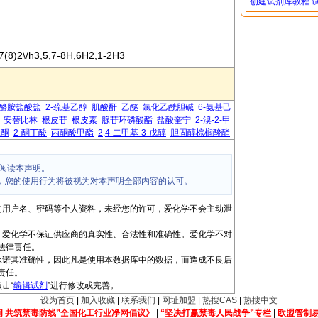
创建试剂库教程
7(8)2\/h3,5,7-8H,6H2,1-2H3
酪胺盐酸盐
2-巯基乙醇
肌酸酐
乙醚
氯化乙酰胆碱
6-氨基己
安替比林
根皮苷
根皮素
腺苷环磷酸酯
盐酸奎宁
2-溴-2-甲
二酮
2-酮丁酸
丙酮酸甲酯
2,4-二甲基-3-戊醇
胆固醇棕榈酸酯
阅读本声明。
，您的使用行为将被视为对本声明全部内容的认可。
的用户名、密码等个人资料，未经您的许可，爱化学不会主动泄
，爱化学不保证供应商的真实性、合法性和准确性。爱化学不对
法律责任。
承诺其准确性，因此凡是使用本数据库中的数据，而造成不良后
责任。
击“
编辑试剂
”进行修改或完善。
设为首页
|
加入收藏
|
联系我们
|
网址加盟
|
热搜CAS
|
热搜中文
间 共筑禁毒防线”全国化工行业净网倡议》
|
“坚决打赢禁毒人民战争”专栏
|
欧盟管制