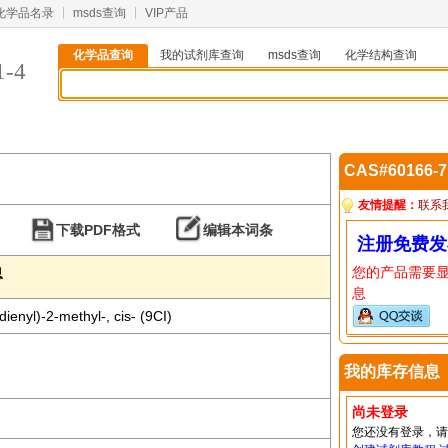
化学品名录
msds查询
VIP产品
化学品查询
我的试剂库查询
msds查询
化学结构查询
1-4
CAS#60166-
友情提醒：
联系
下载PDF格式
编辑本词条
注册免费发
您的产品需要
息
息
ienyl)-2-methyl-, cis- (9CI)
我的库存信息
尚未登录
您还没有登录，