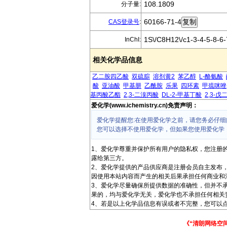
108.1809
分子量:
60166-71-4
CAS登录号
:
1S\/C8H12\/c1-3-4-5-8-6-
InChI:
相关化学品信息
乙二胺四乙酸
双硫腙
溶剂黄2
苯乙醇
L-酪氨酸
酸
亚油酸
甲基肼
乙酰胺
乐果
四环素
甲巯咪唑
基丙酸乙酯
2,3-二溴丙酸
DL-2-甲基丁酸
2,3-戊
爱化学(www.ichemistry.cn)免责声明：
爱化学提醒您:在使用爱化学之前，请您务必仔细
您可以选择不使用爱化学，但如果您使用爱化学
1、爱化学尊重并保护所有用户的隐私权，您注册
露给第三方。
2、爱化学提供的产品供应商是注册会员自主发布
因使用本站内容而产生的相关后果承担任何商业和
3、爱化学尽量确保所提供数据的准确性，但并不
果的，均与爱化学无关，爱化学也不承担任何相关
4、若是以上化学品信息有误或者不完整，您可以点
《“清朗网络空