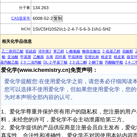
134.263
分子量:
6008-52-2
CAS登录号
:
1S\/C5H10S2\/c1-2-4-7-5-6-3-1\/h1-5H2
InChI:
相关化学品信息
乙二胺四乙酸
双硫腙
溶剂黄2
苯乙醇
L-酪氨酸
酪胺盐酸盐
2-巯基乙醇
肌酸酐
酸
亚油酸
甲基肼
乙酰胺
乐果
四环素
甲巯咪唑
安替比林
根皮苷
根皮素
腺苷
基丙酸乙酯
2,3-二溴丙酸
DL-2-甲基丁酸
2,3-戊二酮
2-酮丁酸
丙酮酸甲酯
2,4-
爱化学(www.ichemistry.cn)免责声明：
爱化学提醒您:在使用爱化学之前，请您务必仔细阅读
您可以选择不使用爱化学，但如果您使用爱化学，您的
为对本声明全部内容的认可。
1、爱化学尊重并保护所有用户的隐私权，您注册的用户
料，未经您的许可，爱化学不会主动泄露给第三方。
2、爱化学提供的产品供应商是注册会员自主发布，爱化
真实性、合法性和准确性。爱化学不对因使用本站内容