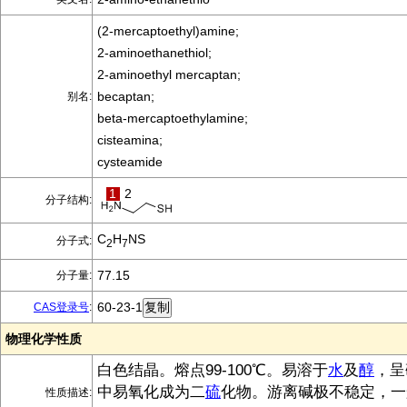
(2-mercaptoethyl)amine;
2-aminoethanethiol;
2-aminoethyl mercaptan;
becaptan;
别名:
beta-mercaptoethylamine;
cisteamina;
cysteamide
1
2
分子结构:
C
H
NS
分子式:
2
7
77.15
分子量:
60-23-1
CAS登录号
:
物理化学性质
白色结晶。熔点99-100℃。易溶于
水
及
醇
，呈
中易氧化成为二
硫
化物。游离碱极不稳定，一
性质描述: