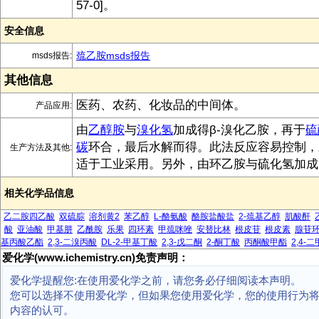
57-0]。
安全信息
巯乙胺msds报告
msds报告:
其他信息
医药、农药、化妆品的中间体。
产品应用:
由
乙醇胺
与
溴化氢
加成得β-溴化乙胺，再于
硫
碳
环合，最后水解而得。此法反应容易控制，
生产方法及其他:
适于工业采用。另外，由环乙胺与硫化氢加成
相关化学品信息
乙二胺四乙酸
双硫腙
溶剂黄2
苯乙醇
L-酪氨酸
酪胺盐酸盐
2-巯基乙醇
肌酸酐
酸
亚油酸
甲基肼
乙酰胺
乐果
四环素
甲巯咪唑
安替比林
根皮苷
根皮素
腺苷
基丙酸乙酯
2,3-二溴丙酸
DL-2-甲基丁酸
2,3-戊二酮
2-酮丁酸
丙酮酸甲酯
2,4-
爱化学(www.ichemistry.cn)免责声明：
爱化学提醒您:在使用爱化学之前，请您务必仔细阅读本声明。
您可以选择不使用爱化学，但如果您使用爱化学，您的使用行为
内容的认可。