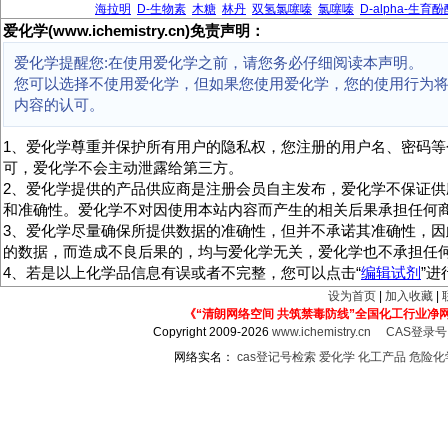
海拉明
D-生物素
木糖
林丹
双氢氯噻嗪
氯噻嗪
D-alpha-生育
爱化学(www.ichemistry.cn)免责声明：
爱化学提醒您:在使用爱化学之前，请您务必仔细阅读本声明。
您可以选择不使用爱化学，但如果您使用爱化学，您的使用行为
内容的认可。
1、爱化学尊重并保护所有用户的隐私权，您注册的用户名、密码等
可，爱化学不会主动泄露给第三方。
2、爱化学提供的产品供应商是注册会员自主发布，爱化学不保证供
和准确性。爱化学不对因使用本站内容而产生的相关后果承担任何
3、爱化学尽量确保所提供数据的准确性，但并不承诺其准确性，因
的数据，而造成不良后果的，均与爱化学无关，爱化学也不承担任
4、若是以上化学品信息有误或者不完整，您可以点击“
编辑试剂
”
设为首页
|
加入收藏
|
《“清朗网络空间 共筑禁毒防线”全国化工行业净
Copyright 2009-2026
www.ichemistry.cn
CAS登录
网络实名：
cas登记号检索
爱化学
化工产品
危险化