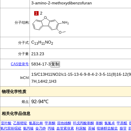
3-amino-2-methoxydibenzofuran
1
2
分子结构:
C
H
NO
分子式:
13
11
2
213.23
分子量:
5834-17-3
CAS登录号
:
1S/C13H11NO2/c1-15-13-6-9-8-4-2-3-5-11(8)16-12(9
InChI:
7H,14H2,1H3
物理化学性质
92-94℃
熔点:
相关化学品信息
亚叶酸
乙胺嘧啶
氨基比林
甲睾酮
屈他雄酮
环戊丙酸睾酮
睾酮
氯氮卓
甲萘醌
氧代双吩噁砒
氨丙嗪
奋乃静
丙嗪
血管紧张素
利尿酸
茶碱
吡哆醇盐酸盐
腺苷