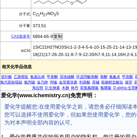
C
H
NO
S
分子式:
21
27
3
373.51
分子量:
5804-65-9
CAS登录号
:
1S/C21H27NO3S/c1-2-3-4-5-6-10-15-25-21-14-13-19
InChI:
18(21)17-26-20-11-8-7-9-12-20/h7-9,11-14,16H,2-6,
相关化学品信息
亚叶酸
乙胺嘧啶
氨基比林
甲睾酮
屈他雄酮
环戊丙酸睾酮
睾酮
氯氮卓
甲萘醌
氧代双吩噁砒
氨丙嗪
奋乃静
丙嗪
血管紧张素
利尿酸
茶碱
吡哆醇盐酸盐
腺苷
海拉明
D-生物素
木糖
林丹
双氢氯噻嗪
氯噻嗪
D-alpha-生
爱化学(www.ichemistry.cn)免责声明：
爱化学提醒您:在使用爱化学之前，请您务必仔细阅读
您可以选择不使用爱化学，但如果您使用爱化学，您的
为对本声明全部内容的认可。