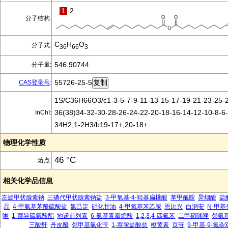
1
2
分子结构:
C
H
O
分子式:
36
66
3
546.90744
分子量:
55726-25-5
CAS登录号
:
1S/C36H66O3/c1-3-5-7-9-11-13-15-17-19-21-23-25-2
36(38)34-32-30-28-26-24-22-20-18-16-14-12-10-8-6-
InChI:
34H2,1-2H3/b19-17+,20-18+
物理化学性质
46 °C
熔点:
相关化学品信息
左旋甲状腺素钠
三碘代甲状腺素钠盐
3-甲氧基-4-羟基扁桃酸
苯甲酰胺
异烟酸
盐
品
4-甲氨基苯酚硫酸盐
氯己定
硝化甘油
4-甲氧基苯乙胺
恩比兴
白消安
N-甲
啉
1-萘异硫氰酸酯
地诺前列素
6-氨基青霉烷酸
1,2,3,4-四氟苯
二甲硝咪唑
邻氨
三酸酐
丹皮酚
邻甲基氯化苄
1-萘胺盐酸盐
樱黄素
豆苷
9-甲基-9-氮杂双