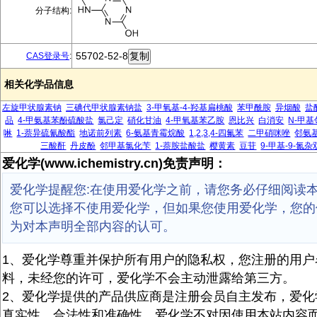
分子结构:
55702-52-8
CAS登录号
:
相关化学品信息
左旋甲状腺素钠
三碘代甲状腺素钠盐
3-甲氧基-4-羟基扁桃酸
苯甲酰胺
异烟酸
盐
品
4-甲氨基苯酚硫酸盐
氯己定
硝化甘油
4-甲氧基苯乙胺
恩比兴
白消安
N-甲
啉
1-萘异硫氰酸酯
地诺前列素
6-氨基青霉烷酸
1,2,3,4-四氟苯
二甲硝咪唑
邻氨
三酸酐
丹皮酚
邻甲基氯化苄
1-萘胺盐酸盐
樱黄素
豆苷
9-甲基-9-氮杂双
爱化学(www.ichemistry.cn)免责声明：
爱化学提醒您:在使用爱化学之前，请您务必仔细阅读
您可以选择不使用爱化学，但如果您使用爱化学，您的
为对本声明全部内容的认可。
1、爱化学尊重并保护所有用户的隐私权，您注册的用户
料，未经您的许可，爱化学不会主动泄露给第三方。
2、爱化学提供的产品供应商是注册会员自主发布，爱化
真实性、合法性和准确性。爱化学不对因使用本站内容