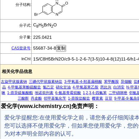
分子结构:
C
H
BrN
O
分子式:
8
5
2
225.0421
分子量:
55687-34-8
CAS登录号
:
1S/C8H5BrN2O/c9-5-1-2-6-7(3-5)10-4-8(12)11-6/h1-4
InChI:
相关化学品信息
左旋甲状腺素钠
三碘代甲状腺素钠盐
3-甲氧基-4-羟基扁桃酸
苯甲酰胺
异烟酸
盐
品
4-甲氨基苯酚硫酸盐
氯己定
硝化甘油
4-甲氧基苯乙胺
恩比兴
白消安
N-甲
啉
1-萘异硫氰酸酯
地诺前列素
6-氨基青霉烷酸
1,2,3,4-四氟苯
二甲硝咪唑
邻氨
三酸酐
丹皮酚
邻甲基氯化苄
1-萘胺盐酸盐
樱黄素
豆苷
9-甲基-9-氮杂双
爱化学(www.ichemistry.cn)免责声明：
爱化学提醒您:在使用爱化学之前，请您务必仔细阅读
您可以选择不使用爱化学，但如果您使用爱化学，您的
为对本声明全部内容的认可。