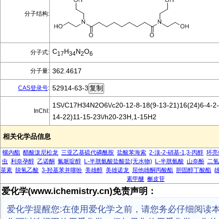
分子结构:
C
H
N
O
分子式:
17
34
2
6
362.4617
分子量:
52914-63-3
CAS登录号
:
1S\/C17H34N2O6\/c20-12-8-18(9-13-21)16(24)6-4-2-
InChI:
14-22)11-15-23\/h20-23H,1-15H2
相关化学品信息
螺内酯
醋酸泼尼松龙
三亚乙基硫代磷酰胺
盐酸苯海索
2-溴-2-硝基-1,3-丙醇
环亮
虫
利奈孕醇
乙诺酮
氟哌啶醇
L-半胱氨酸盐酸盐(无水物)
L-半胱氨酸
山奈酚
二氢
菜素
脱氢乙酸
3-羟基苯并噻吩
美雄醇
美雄诺龙
屈他雄酮丙酸酯
胆固醇丁酸酯
素甲醚
槲皮苷
爱化学(www.ichemistry.cn)免责声明：
爱化学提醒您:在使用爱化学之前，请您务必仔细阅读