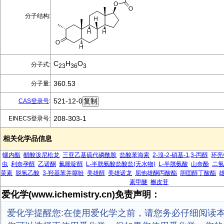
分子结构:
C
H
O
分子式:
23
36
3
360.53
分子量:
521-12-0
CAS登录号
:
208-303-1
EINECS登录号:
相关化学品信息
螺内酯
醋酸泼尼松龙
三亚乙基硫代磷酰胺
盐酸苯海索
2-溴-2-硝基-1,3-丙醇
环亮
虫
利奈孕醇
乙诺酮
氟哌啶醇
L-半胱氨酸盐酸盐(无水物)
L-半胱氨酸
山奈酚
二氢
菜素
脱氢乙酸
3-羟基苯并噻吩
美雄醇
美雄诺龙
屈他雄酮丙酸酯
胆固醇丁酸酯
素甲醚
槲皮苷
爱化学(www.ichemistry.cn)免责声明：
爱化学提醒您:在使用爱化学之前，请您务必仔细阅读