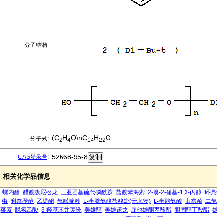
分子结构:
(C
H
O)nC
H
O
分子式:
2
4
14
22
52668-95-8
CAS登录号
:
相关化学品信息
螺内酯
醋酸泼尼松龙
三亚乙基硫代磷酰胺
盐酸苯海索
2-溴-2-硝基-1,3-丙醇
环亮
虫
利奈孕醇
乙诺酮
氟哌啶醇
L-半胱氨酸盐酸盐(无水物)
L-半胱氨酸
山奈酚
二氢
菜素
脱氢乙酸
3-羟基苯并噻吩
美雄醇
美雄诺龙
屈他雄酮丙酸酯
胆固醇丁酸酯