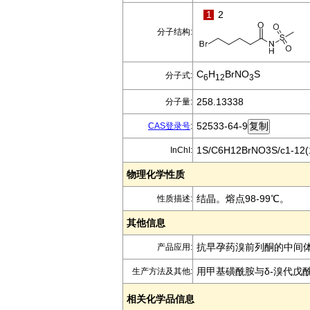
1
2
分子结构:
C
H
BrNO
S
分子式:
6
12
3
258.13338
分子量:
52533-64-9
CAS登录号
:
1S/C6H12BrNO3S/c1-12(10
InChI:
物理化学性质
结晶。熔点98-99℃。
性质描述:
其他信息
抗早孕药溴前列酮的中间
产品应用:
用甲基磺酰胺与δ-溴代戊
生产方法及其他:
相关化学品信息