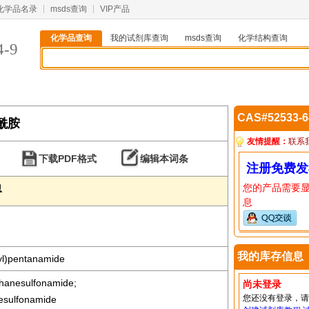
化学品名录
msds查询
VIP产品
化学品查询
我的试剂库查询
msds查询
化学结构查询
4-9
CAS#52533-
戊酰胺
友情提醒：
联系
下载PDF格式
编辑本词条
注册免费发
您的产品需要
息
息
我的库存信息
yl)pentanamide
hanesulfonamide;
尚未登录
您还没有登录，
esulfonamide