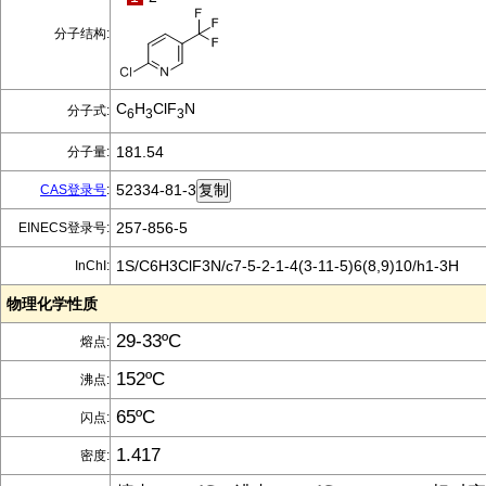
分子结构:
C
H
ClF
N
分子式:
6
3
3
181.54
分子量:
52334-81-3
CAS登录号
:
257-856-5
EINECS登录号:
1S/C6H3ClF3N/c7-5-2-1-4(3-11-5)6(8,9)10/h1-3H
InChI:
物理化学性质
29-33ºC
熔点:
152ºC
沸点:
65ºC
闪点:
1.417
密度: