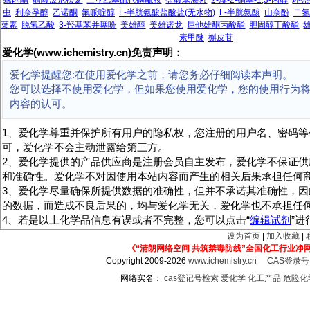
螺内酯
醋酸泼尼松龙
三亚乙基硫代磷酰胺
盐酸苯海索
2-溴-2-硝基-1,3-丙醇
环亮
虫
利奈孕醇
乙诺酮
氟哌啶醇
L-半胱氨酸盐酸盐(无水物)
L-半胱氨酸
山奈酚
二氢
菜素
脱氢乙酸
3-羟基苯并噻吩
美雄醇
美雄诺龙
屈他雄酮丙酸酯
胆固醇丁酸酯
素甲醚
槲皮苷
爱化学(www.ichemistry.cn)免责声明：
爱化学提醒您:在使用爱化学之前，请您务必仔细阅读本声明。
您可以选择不使用爱化学，但如果您使用爱化学，您的使用行为
内容的认可。
1、爱化学尊重并保护所有用户的隐私权，您注册的用户名、密码等
可，爱化学不会主动泄露给第三方。
2、爱化学提供的产品供应商是注册会员自主发布，爱化学不保证供
和准确性。爱化学不对因使用本站内容而产生的相关后果承担任何
3、爱化学尽量确保所提供数据的准确性，但并不承诺其准确性，因
的数据，而造成不良后果的，均与爱化学无关，爱化学也不承担任
4、若是以上化学品信息有误或者不完整，您可以点击“
编辑试剂
”
设为首页
|
加入收藏
|
《“清朗网络空间 共筑禁毒防线”全国化工行业净
Copyright 2009-2026
www.ichemistry.cn
CAS登录
网络实名：
cas登记号检索
爱化学
化工产品
危险化