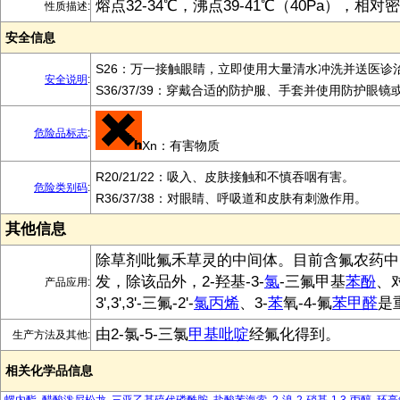
熔点32-34℃，沸点39-41℃（40Pa），相对密
性质描述:
安全信息
S26：万一接触眼睛，立即使用大量清水冲洗并送医诊
安全说明
:
S36/37/39：穿戴合适的防护服、手套并使用防护眼镜
危险品标志
:
Xn：有害物质
R20/21/22：吸入、皮肤接触和不慎吞咽有害。
危险类别码
:
R36/37/38：对眼睛、呼吸道和皮肤有刺激作用。
其他信息
除草剂吡氟禾草灵的中间体。目前含氟农药中
发，除该品外，2-羟基-3-
氯
-三氟甲基
苯酚
、
产品应用:
3',3',3'-三氟-2'-
氯丙烯
、3-
苯
氧-4-氟
苯甲醛
是
由2-氯-5-三氯
甲基吡啶
经氟化得到。
生产方法及其他:
相关化学品信息