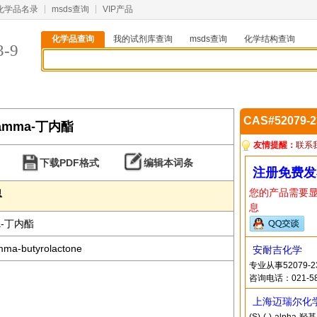
化学品名录
msds查询
VIP产品
化学品查询
我的试剂库查询
msds查询
化学结构查询
3-9
CAS#52079-
基-gamma-丁内酯
友情提醒：
联系
下载PDF格式
编辑本词条
注册免费发
您的产品需要
息
息
ma-丁内酯
mma-butyrolactone
安耐吉化学
专业从事52079
咨询电话：021-58
上海迈瑞尔化