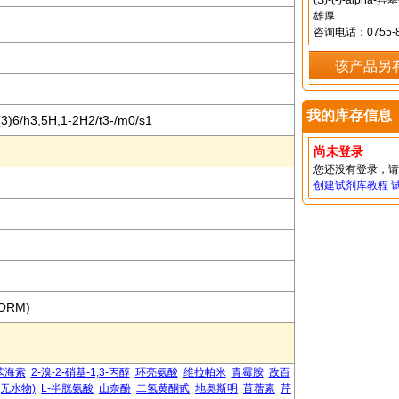
(S)-(-)-alp
雄厚
咨询电话：0755-8
该产品另
我的库存信息
3)6/h3,5H,1-2H2/t3-/m0/s1
尚未登录
您还没有登录，
创建试剂库教程
FORM)
苯海索
2-溴-2-硝基-1,3-丙醇
环亮氨酸
维拉帕米
青霉胺
敌百
(无水物)
L-半胱氨酸
山奈酚
二氢黄酮甙
地奥斯明
苜蓿素
芹