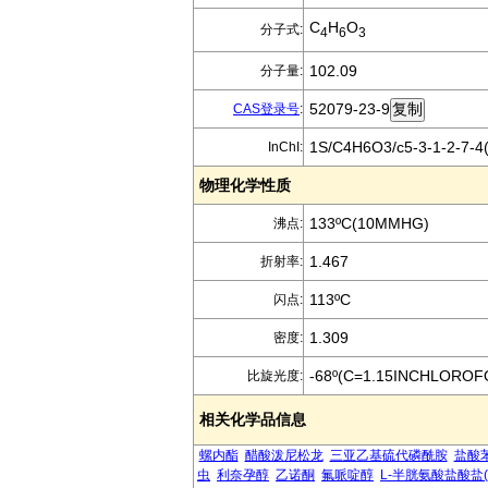
C
H
O
分子式:
4
6
3
102.09
分子量:
52079-23-9
CAS登录号
:
1S/C4H6O3/c5-3-1-2-7-4(
InChI:
物理化学性质
133ºC(10MMHG)
沸点:
1.467
折射率:
113ºC
闪点:
1.309
密度:
-68º(C=1.15INCHLORO
比旋光度:
相关化学品信息
螺内酯
醋酸泼尼松龙
三亚乙基硫代磷酰胺
盐酸
虫
利奈孕醇
乙诺酮
氟哌啶醇
L-半胱氨酸盐酸盐