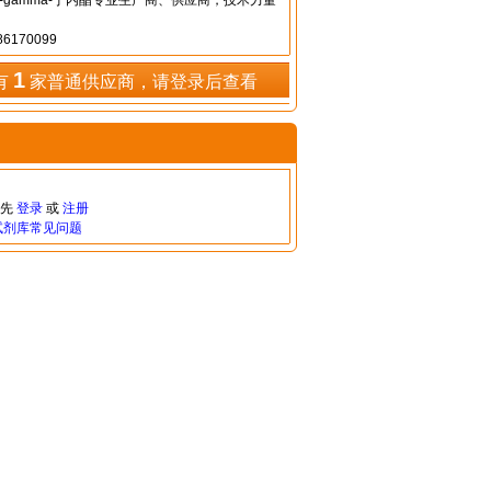
ha-羟基-gamma-丁内酯专业生产商、供应商，技术力量
6170099
1
有
家普通供应商，请登录后查看
请先
登录
或
注册
试剂库常见问题