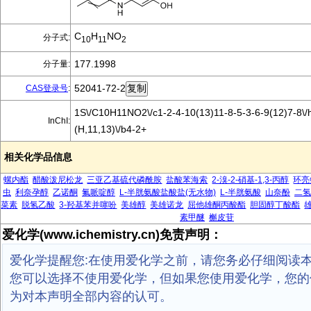
C
H
NO
分子式:
10
11
2
177.1998
分子量:
52041-72-2
CAS登录号
:
1S\/C10H11NO2\/c1-2-4-10(13)11-8-5-3-6-9(12)7-8\/
InChI:
(H,11,13)\/b4-2+
相关化学品信息
螺内酯
醋酸泼尼松龙
三亚乙基硫代磷酰胺
盐酸苯海索
2-溴-2-硝基-1,3-丙醇
环亮
虫
利奈孕醇
乙诺酮
氟哌啶醇
L-半胱氨酸盐酸盐(无水物)
L-半胱氨酸
山奈酚
二氢
菜素
脱氢乙酸
3-羟基苯并噻吩
美雄醇
美雄诺龙
屈他雄酮丙酸酯
胆固醇丁酸酯
素甲醚
槲皮苷
爱化学(www.ichemistry.cn)免责声明：
爱化学提醒您:在使用爱化学之前，请您务必仔细阅读
您可以选择不使用爱化学，但如果您使用爱化学，您的
为对本声明全部内容的认可。