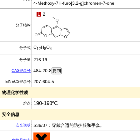
4-Methoxy-7H-furo[3,2-g]chromen-7-one
1
2
分子结构:
C
H
O
分子式:
12
8
4
216.19
分子量:
484-20-8
CAS登录号
:
207-604-5
EINECS登录号:
物理化学性质
190-193ºC
熔点:
安全信息
S36/37：穿戴合适的防护服和手套。
安全说明
: