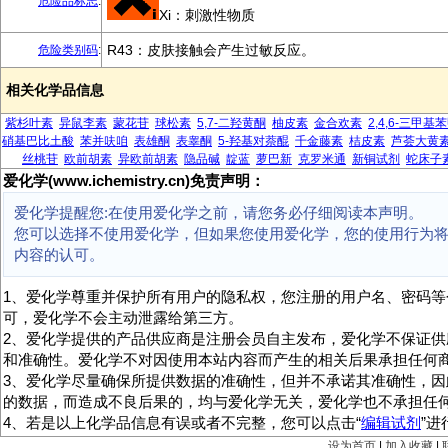
危险品标志
:
Xi：刺激性物质
R43：皮肤接触会产生过敏反应。
危险类别码
:
相关化学品信息
紫杉叶素
异鼠李素
蒙花苷
球松素
5,7-二羟黄酮
柚皮素
金合欢素
2,4,6-三甲基
硝基巴比土酸
苯并呋咱
表雄酮
表睾酮
5-羟基对萘醌
千金藤素
桔皮素
芦荟大黄
丝桃苷
欧前胡素
异欧前胡素
隐品碱
靛蓝
萝巴新
克罗米通
新铜试剂
蛇床子
爱化学(www.ichemistry.cn)免责声明：
爱化学提醒您:在使用爱化学之前，请您务必仔细阅读本声明。
您可以选择不使用爱化学，但如果您使用爱化学，您的使用行为
内容的认可。
1、爱化学尊重并保护所有用户的隐私权，您注册的用户名、密码等
可，爱化学不会主动泄露给第三方。
2、爱化学提供的产品供应商是注册会员自主发布，爱化学不保证供
和准确性。爱化学不对因使用本站内容而产生的相关后果承担任何
3、爱化学尽量确保所提供数据的准确性，但并不承诺其准确性，因
的数据，而造成不良后果的，均与爱化学无关，爱化学也不承担任
4、若是以上化学品信息有误或者不完整，您可以点击“
编辑试剂
”
设为首页
|
加入收藏
|