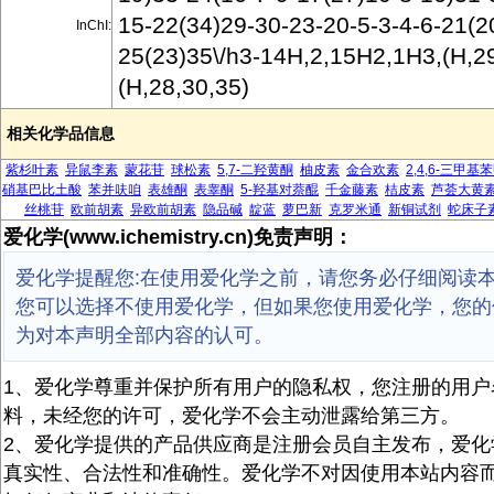
15-22(34)29-30-23-20-5-3-4-6-21(2
InChI:
25(23)35\/h3-14H,2,15H2,1H3,(H,2
(H,28,30,35)
相关化学品信息
紫杉叶素
异鼠李素
蒙花苷
球松素
5,7-二羟黄酮
柚皮素
金合欢素
2,4,6-三甲基
硝基巴比土酸
苯并呋咱
表雄酮
表睾酮
5-羟基对萘醌
千金藤素
桔皮素
芦荟大黄
丝桃苷
欧前胡素
异欧前胡素
隐品碱
靛蓝
萝巴新
克罗米通
新铜试剂
蛇床子
爱化学(www.ichemistry.cn)免责声明：
爱化学提醒您:在使用爱化学之前，请您务必仔细阅读
您可以选择不使用爱化学，但如果您使用爱化学，您的
为对本声明全部内容的认可。
1、爱化学尊重并保护所有用户的隐私权，您注册的用户
料，未经您的许可，爱化学不会主动泄露给第三方。
2、爱化学提供的产品供应商是注册会员自主发布，爱化
真实性、合法性和准确性。爱化学不对因使用本站内容