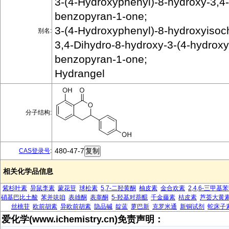
3-(4-Hydroxyphenyl)-8-hydroxy-3,4
benzopyran-1-one;
3-(4-Hydroxyphenyl)-8-hydroxyiso
别名:
3,4-Dihydro-8-hydroxy-3-(4-hydrox
benzopyran-1-one;
Hydrangel
分子结构:
480-47-7
CAS登录号
:
相关化学品信息
紫杉叶素
异鼠李素
蒙花苷
球松素
5,7-二羟黄酮
柚皮素
金合欢素
2,4,6-三甲基
硝基巴比土酸
苯并呋咱
表雄酮
表睾酮
5-羟基对萘醌
千金藤素
桔皮素
芦荟大黄
丝桃苷
欧前胡素
异欧前胡素
隐品碱
靛蓝
萝巴新
克罗米通
新铜试剂
蛇床子
爱化学(www.ichemistry.cn)免责声明：