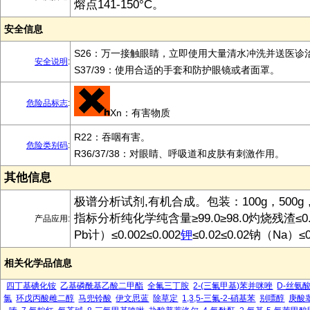
熔点141-150°C。
安全信息
S26：万一接触眼睛，立即使用大量清水冲洗并送医诊
安全说明
:
S37/39：使用合适的手套和防护眼镜或者面罩。
危险品标志
:
Xn：有害物质
R22：吞咽有害。
危险类别码
:
R36/37/38：对眼睛、呼吸道和皮肤有刺激作用。
其他信息
极谱分析试剂,有机合成。包装：100g，500g，
指标分析纯化学纯含量≥99.0≥98.0灼烧残渣≤0.0
产品应用:
Pb计）≤0.002≤0.002
钾
≤0.02≤0.02钠（Na）≤0.
相关化学品信息
四丁基碘化铵
乙基磷酰基乙酸二甲酯
全氟三丁胺
2-(三氟甲基)苯并咪唑
D-丝氨
氯
环戊丙酸雌二醇
马兜铃酸
伊文思蓝
除草定
1,3,5-三氟-2-硝基苯
别嘌醇
庚酸