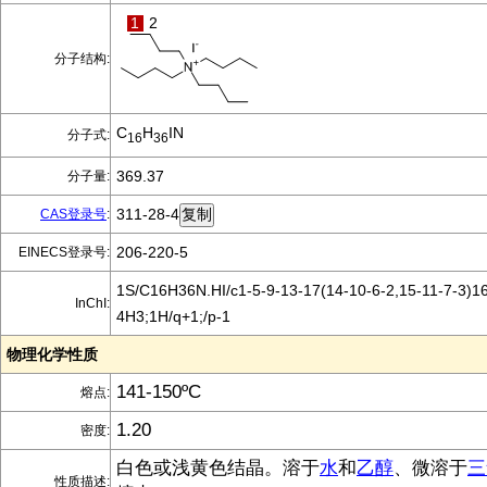
1
2
分子结构:
C
H
IN
分子式:
16
36
369.37
分子量:
311-28-4
CAS登录号
:
206-220-5
EINECS登录号:
1S/C16H36N.HI/c1-5-9-13-17(14-10-6-2,15-11-7-3)16
InChI:
4H3;1H/q+1;/p-1
物理化学性质
141-150ºC
熔点:
1.20
密度:
白色或浅黄色结晶。溶于
水
和
乙醇
、微溶于
三
性质描述: