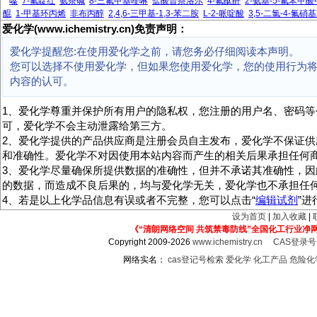
嗪
7-氟靛红
氨茶碱
8-三氟甲基喹啉
盐酸普萘洛尔
4-氟酞酐
2-氨基-5-氟苯甲
醌
1-甲基环丙烯
非布丙醇
2,4,6-三甲基-1,3-苯二胺
L-2-哌啶酸
3,5-二氯-4-氟硝
爱化学(www.ichemistry.cn)免责声明：
爱化学提醒您:在使用爱化学之前，请您务必仔细阅读本声明。
您可以选择不使用爱化学，但如果您使用爱化学，您的使用行为
内容的认可。
1、爱化学尊重并保护所有用户的隐私权，您注册的用户名、密码等
可，爱化学不会主动泄露给第三方。
2、爱化学提供的产品供应商是注册会员自主发布，爱化学不保证供
和准确性。爱化学不对因使用本站内容而产生的相关后果承担任何
3、爱化学尽量确保所提供数据的准确性，但并不承诺其准确性，因
的数据，而造成不良后果的，均与爱化学无关，爱化学也不承担任
4、若是以上化学品信息有误或者不完整，您可以点击“
编辑试剂
”
设为首页
|
加入收藏
|
《“清朗网络空间 共筑禁毒防线”全国化工行业净
Copyright 2009-2026
www.ichemistry.cn
CAS登录
网络实名：
cas登记号检索
爱化学
化工产品
危险化