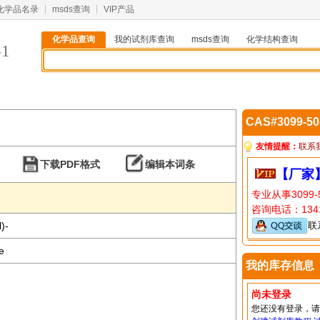
化学品名录
msds查询
VIP产品
化学品查询
我的试剂库查询
msds查询
化学结构查询
-1
CAS#3099-5
友情提醒：
联系
下载PDF格式
编辑本词条
【厂家
专业从事3099
咨询电话：1341
)-
联
e
我的库存信息
尚未登录
您还没有登录，