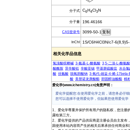
C
H
Cl
N
分子式:
6
4
3
196.46166
分子量:
3099-50-1
CAS登录号
:
1S/C6H4Cl3N/c7-6(8,9)5-
InChI:
相关化学品信息
氢溴酸槟榔碱
3-氨基-L-酪氨酸
3,5-二溴-L-酪氨酸
酸酰胺
异辛酸铅
辛酸亚锡
甲基肼硫酸盐
水合氯
酸
丝氨酸
脱氧胆酸钠
3-氧代-雄甾-4-烯-17beta
酸
美替诺龙庚酸酯
胆固醇油酸酯
棉
爱化学(www.ichemistry.cn)免责声明：
爱化学提醒您:在使用爱化学之前，请您务必仔细
您可以选择不使用爱化学，但如果您使用爱化学
1、爱化学尊重并保护所有用户的隐私权，您注册
露给第三方。
2、爱化学提供的产品供应商是注册会员自主发布
因使用本站内容而产生的相关后果承担任何商业和