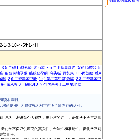
创建试剂库教程
2-1-3-10-4-5/h1-4H
3,5-二碘-L-酪氨酸
烯丙苯
3,5-二甲基异噁唑
双硬脂酸铝
油
醛
醋酸氯地孕酮
醋酸羟孕酮
乌头碱
胃复康
DL-丙氨酸
维A
-羧酸
2,6-二羟基苯甲酸
1-(4-氯二苯甲基)哌嗪
2,3-二羟基苯甲
籽酚
氯米帕明
辅酶Q10
N-异丙基邻苯二甲酰亚胺
阅读本声明。
，您的使用行为将被视为对本声明全部内容的认可。
的用户名、密码等个人资料，未经您的许可，爱化学不会主动泄
，爱化学不保证供应商的真实性、合法性和准确性。爱化学不对
法律责任。