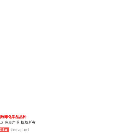
易制毒化学品品种
AS
免责声明
版权所有
51La
sitemap.xml