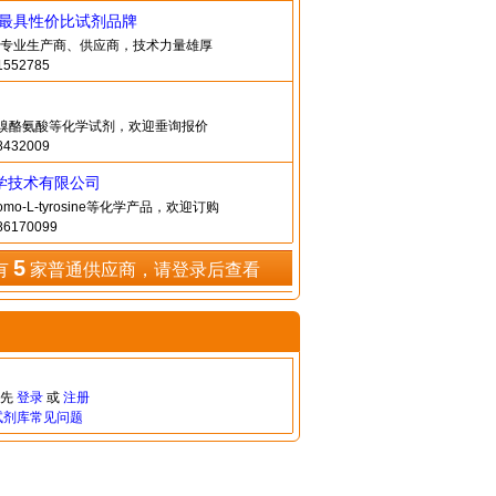
造最具性价比试剂品牌
酪氨酸专业生产商、供应商，技术力量雄厚
552785
-二溴酪氨酸等化学试剂，欢迎垂询报价
432009
学技术有限公司
romo-L-tyrosine等化学产品，欢迎订购
6170099
5
有
家普通供应商，请登录后查看
请先
登录
或
注册
试剂库常见问题