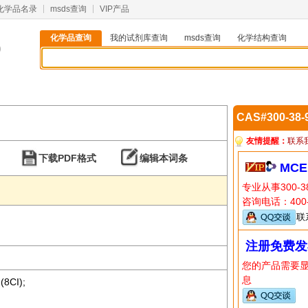
化学品名录
msds查询
VIP产品
化学品查询
我的试剂库查询
msds查询
化学结构查询
9
CAS#300-38
友情提醒：
联系
下载PDF格式
编辑本词条
MCE
专业从事300-
咨询电话：400-
联
注册免费发
您的产品需要
息
(8CI);