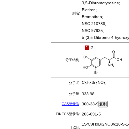
3,5-Dibromotyrosine;
Biotiren;
别名:
Bromotiren;
NSC 210786;
NSC 97935;
b-(3,5-Dibromo-4-hydroxy
1
2
分子结构:
C
H
Br
NO
分子式:
9
9
2
3
338.98
分子量:
300-38-9
CAS登录号
:
206-091-5
EINECS登录号:
1S/C9H9Br2NO3/c10-5-1-4
InChI: