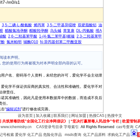
/t7-/m0/s1
3,5-二碘-L-酪氨酸
烯丙苯
3,5-二甲基异噁唑
双硬脂酸铝
油
醛
醋酸氯地孕酮
醋酸羟孕酮
乌头碱
胃复康
DL-丙氨酸
维A
-羧酸
2,6-二羟基苯甲酸
1-(4-氯二苯甲基)哌嗪
2,3-二羟基苯甲
籽酚
氯米帕明
辅酶Q10
N-异丙基邻苯二甲酰亚胺
阅读本声明。
，您的使用行为将被视为对本声明全部内容的认可。
的用户名、密码等个人资料，未经您的许可，爱化学不会主动泄
，爱化学不保证供应商的真实性、合法性和准确性。爱化学不对
法律责任。
承诺其准确性，因此凡是使用本数据库中的数据，而造成不良后
责任。
击“
编辑试剂
”进行修改或完善。
设为首页
|
加入收藏
|
联系我们
|
网址加盟
|
热搜CAS
|
热搜中文
间 共筑禁毒防线”全国化工行业净网倡议》
|
“坚决打赢禁毒人民战争”专栏
|
欧盟管制
6
www.ichemistry.cn
CAS登录号目录
字母索引
All Rights Reserved
cas号查询
C
登记号检索
爱化学
化工产品
危险化学品
msds查询
化工产品原料
求购化工产品