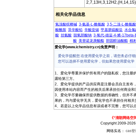
2,7,13H,3,12H2,(H,14,15)
相关化学品信息
氢溴酸槟榔碱
3-氨基-L-酪氨酸
3,5-二溴-L-酪氨酸
酸酰胺
异辛酸铅
辛酸亚锡
甲基肼硫酸盐
水合氯
酸
丝氨酸
脱氧胆酸钠
3-氧代-雄甾-4-烯-17beta
酸
美替诺龙庚酸酯
胆固醇油酸酯
棉
爱化学(www.ichemistry.cn)免责声明：
爱化学提醒您:在使用爱化学之前，请您务必仔细
您可以选择不使用爱化学，但如果您使用爱化学
1、爱化学尊重并保护所有用户的隐私权，您注册
露给第三方。
2、爱化学提供的产品供应商是注册会员自主发布
因使用本站内容而产生的相关后果承担任何商业和
3、爱化学尽量确保所提供数据的准确性，但并不
果的，均与爱化学无关，爱化学也不承担任何相关
4、若是以上化学品信息有误或者不完整，您可以点
《“清朗网络空
Copyright 2009-202
网络实名：
cas