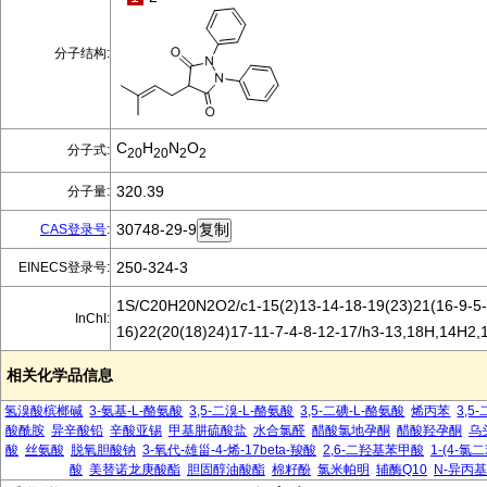
分子结构:
C
H
N
O
分子式:
20
20
2
2
320.39
分子量:
30748-29-9
CAS登录号
:
250-324-3
EINECS登录号:
1S/C20H20N2O2/c1-15(2)13-14-18-19(23)21(16-9-5-
InChI:
16)22(20(18)24)17-11-7-4-8-12-17/h3-13,18H,14H2,
相关化学品信息
氢溴酸槟榔碱
3-氨基-L-酪氨酸
3,5-二溴-L-酪氨酸
3,5-二碘-L-酪氨酸
烯丙苯
3,
酸酰胺
异辛酸铅
辛酸亚锡
甲基肼硫酸盐
水合氯醛
醋酸氯地孕酮
醋酸羟孕酮
乌
酸
丝氨酸
脱氧胆酸钠
3-氧代-雄甾-4-烯-17beta-羧酸
2,6-二羟基苯甲酸
1-(4-
酸
美替诺龙庚酸酯
胆固醇油酸酯
棉籽酚
氯米帕明
辅酶Q10
N-异丙