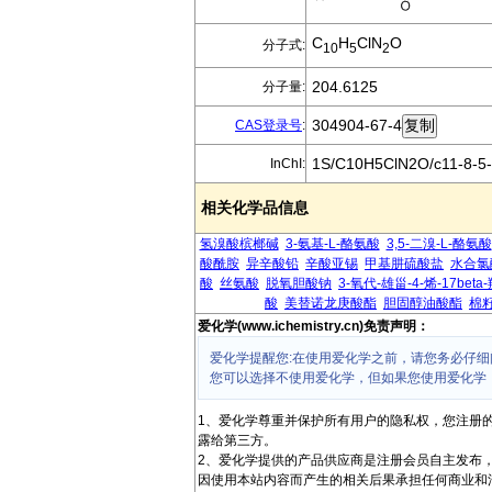
C
H
ClN
O
分子式:
10
5
2
204.6125
分子量:
304904-67-4
CAS登录号
:
1S/C10H5ClN2O/c11-8-5-1
InChI:
相关化学品信息
氢溴酸槟榔碱
3-氨基-L-酪氨酸
3,5-二溴-L-酪氨酸
酸酰胺
异辛酸铅
辛酸亚锡
甲基肼硫酸盐
水合氯
酸
丝氨酸
脱氧胆酸钠
3-氧代-雄甾-4-烯-17beta
酸
美替诺龙庚酸酯
胆固醇油酸酯
棉
爱化学(www.ichemistry.cn)免责声明：
爱化学提醒您:在使用爱化学之前，请您务必仔细
您可以选择不使用爱化学，但如果您使用爱化学
1、爱化学尊重并保护所有用户的隐私权，您注册
露给第三方。
2、爱化学提供的产品供应商是注册会员自主发布
因使用本站内容而产生的相关后果承担任何商业和