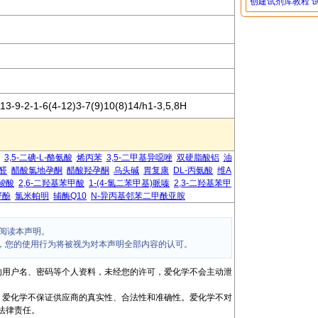
创建试剂库教程
3-9-2-1-6(4-12)3-7(9)10(8)14/h1-3,5,8H
3,5-二碘-L-酪氨酸
烯丙苯
3,5-二甲基异噁唑
双硬脂酸铝
油
醛
醋酸氯地孕酮
醋酸羟孕酮
乌头碱
胃复康
DL-丙氨酸
维A
-羧酸
2,6-二羟基苯甲酸
1-(4-氯二苯甲基)哌嗪
2,3-二羟基苯甲
籽酚
氯米帕明
辅酶Q10
N-异丙基邻苯二甲酰亚胺
阅读本声明。
，您的使用行为将被视为对本声明全部内容的认可。
的用户名、密码等个人资料，未经您的许可，爱化学不会主动泄
，爱化学不保证供应商的真实性、合法性和准确性。爱化学不对
法律责任。