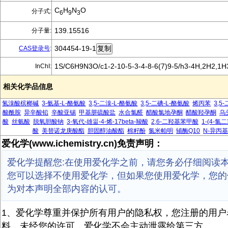
C
H
N
O
分子式:
6
9
3
139.15516
分子量:
304454-19-1
CAS登录号
:
1S/C6H9N3O/c1-2-10-5-3-4-8-6(7)9-5/h3-4H,2H2,1H3
InChI:
相关化学品信息
氢溴酸槟榔碱
3-氨基-L-酪氨酸
3,5-二溴-L-酪氨酸
3,5-二碘-L-酪氨酸
烯丙苯
3,
酸酰胺
异辛酸铅
辛酸亚锡
甲基肼硫酸盐
水合氯醛
醋酸氯地孕酮
醋酸羟孕酮
乌
酸
丝氨酸
脱氧胆酸钠
3-氧代-雄甾-4-烯-17beta-羧酸
2,6-二羟基苯甲酸
1-(4-
酸
美替诺龙庚酸酯
胆固醇油酸酯
棉籽酚
氯米帕明
辅酶Q10
N-异丙
爱化学(www.ichemistry.cn)免责声明：
爱化学提醒您:在使用爱化学之前，请您务必仔细阅读
您可以选择不使用爱化学，但如果您使用爱化学，您的
为对本声明全部内容的认可。
1、爱化学尊重并保护所有用户的隐私权，您注册的用户
料，未经您的许可，爱化学不会主动泄露给第三方。