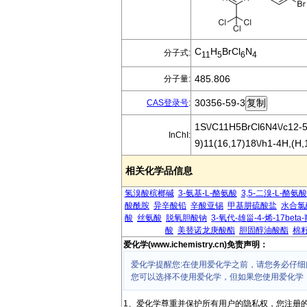
C
H
BrCl
N
分子式:
11
5
6
4
485.806
分子量:
30356-59-3
CAS登录号
:
1S\/C11H5BrCl6N4\/c12-5
InChI:
9)11(16,17)18\/h1-4H,(H,
相关化学品信息
氢溴酸槟榔碱
3-氨基-L-酪氨酸
3,5-二溴-L-酪氨酸
酸酰胺
异辛酸铅
辛酸亚锡
甲基肼硫酸盐
水合氯
酸
丝氨酸
脱氧胆酸钠
3-氧代-雄甾-4-烯-17beta
酸
美替诺龙庚酸酯
胆固醇油酸酯
棉
爱化学(www.ichemistry.cn)免责声明：
爱化学提醒您:在使用爱化学之前，请您务必仔细
您可以选择不使用爱化学，但如果您使用爱化学
1、爱化学尊重并保护所有用户的隐私权，您注册