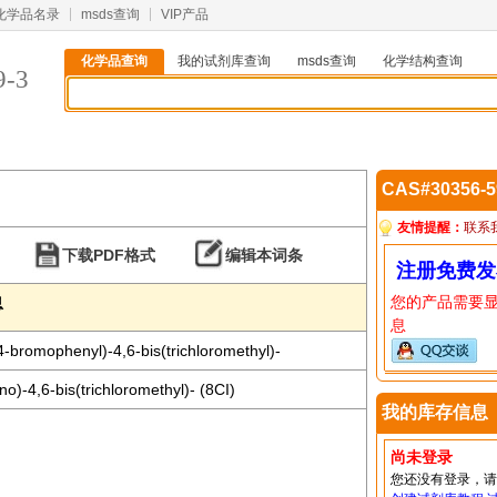
化学品名录
msds查询
VIP产品
化学品查询
我的试剂库查询
msds查询
化学结构查询
9-3
CAS#30356-
友情提醒：
联系
下载PDF格式
编辑本词条
注册免费发
您的产品需要
息
息
4-bromophenyl)-4,6-bis(trichloromethyl)-
no)-4,6-bis(trichloromethyl)- (8CI)
我的库存信息
尚未登录
您还没有登录，