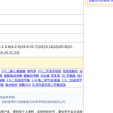
创建试剂库教程
-1-3-6(4-2-5)19-9-21-7(10(13,14)15)20-8(22-
19,20,21,22)
3,5-二碘-L-酪氨酸
烯丙苯
3,5-二甲基异噁唑
双硬脂酸铝
油
醛
醋酸氯地孕酮
醋酸羟孕酮
乌头碱
胃复康
DL-丙氨酸
维A
-羧酸
2,6-二羟基苯甲酸
1-(4-氯二苯甲基)哌嗪
2,3-二羟基苯甲
籽酚
氯米帕明
辅酶Q10
N-异丙基邻苯二甲酰亚胺
阅读本声明。
，您的使用行为将被视为对本声明全部内容的认可。
的用户名、密码等个人资料，未经您的许可，爱化学不会主动泄