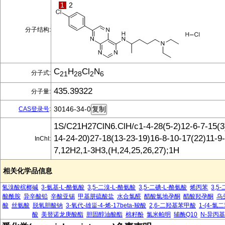
1
2
分子结构:
C
H
Cl
N
分子式:
21
28
2
6
435.39322
分子量:
30146-34-0
CAS登录号
:
1S/C21H27ClN6.ClH/c1-4-28(5-2)12-6-7-15(3
14-24-20)27-18(13-23-19)16-8-10-17(22)11-9-
InChI:
7,12H2,1-3H3,(H,24,25,26,27);1H
相关化学品信息
氢溴酸槟榔碱
3-氨基-L-酪氨酸
3,5-二溴-L-酪氨酸
3,5-二碘-L-酪氨酸
烯丙苯
3,
酸酰胺
异辛酸铅
辛酸亚锡
甲基肼硫酸盐
水合氯醛
醋酸氯地孕酮
醋酸羟孕酮
乌
酸
丝氨酸
脱氧胆酸钠
3-氧代-雄甾-4-烯-17beta-羧酸
2,6-二羟基苯甲酸
1-(4-
酸
美替诺龙庚酸酯
胆固醇油酸酯
棉籽酚
氯米帕明
辅酶Q10
N-异丙