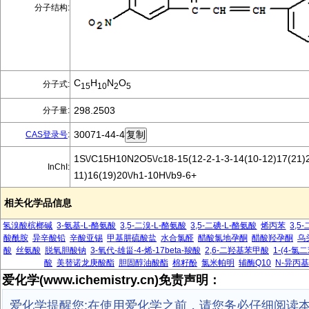
分子结构:
C
H
N
O
分子式:
15
10
2
5
298.2503
分子量:
30071-44-4
CAS登录号
:
1S\/C15H10N2O5\/c18-15(12-2-1-3-14(10-12)17(21)2
InChI:
11)16(19)20\/h1-10H\/b9-6+
相关化学品信息
氢溴酸槟榔碱
3-氨基-L-酪氨酸
3,5-二溴-L-酪氨酸
3,5-二碘-L-酪氨酸
烯丙苯
3,
酸酰胺
异辛酸铅
辛酸亚锡
甲基肼硫酸盐
水合氯醛
醋酸氯地孕酮
醋酸羟孕酮
乌
酸
丝氨酸
脱氧胆酸钠
3-氧代-雄甾-4-烯-17beta-羧酸
2,6-二羟基苯甲酸
1-(4-
酸
美替诺龙庚酸酯
胆固醇油酸酯
棉籽酚
氯米帕明
辅酶Q10
N-异丙
爱化学(www.ichemistry.cn)免责声明：
爱化学提醒您:在使用爱化学之前，请您务必仔细阅读