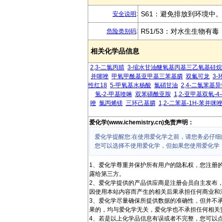
S61：避免排放到环境中。
安全说明
:
R51/53：对水生生物
危险类别码
:
相关化学品信息
2,3-二氯丙腈
3-缩水甘油醚氧基丙基三乙氧基硅烷
并噻唑
甲氧甲酰基亚甲基三苯基膦
双氟可龙
3-
性红18
5-甲氧基水杨酸
氯硝甘油
2,4-二氯苯基
氢-2-甲基喹啉
双苯磺酰亚胺
1,2-亚甲基双氧-4
唑
氯丙烯镁
三环己基膦
1,2-二苯基-1H-苯并咪
爱化学(www.ichemistry.cn)免责声明：
爱化学提醒您:在使用爱化学之前，请您务必仔细
您可以选择不使用爱化学，但如果您使用爱化学
1、爱化学尊重并保护所有用户的隐私权，您注册
露给第三方。
2、爱化学提供的产品供应商是注册会员自主发布
因使用本站内容而产生的相关后果承担任何商业和
3、爱化学尽量确保所提供数据的准确性，但并不
果的，均与爱化学无关，爱化学也不承担任何相关
4、若是以上化学品信息有误或者不完整，您可以点