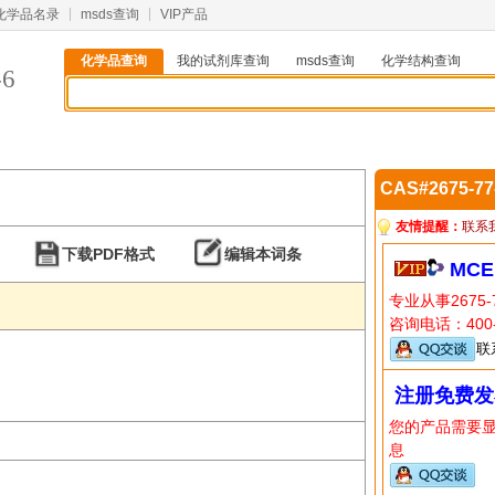
化学品名录
msds查询
VIP产品
化学品查询
我的试剂库查询
msds查询
化学结构查询
-6
CAS#2675-7
友情提醒：
联系
下载PDF格式
编辑本词条
MCE
专业从事2675
咨询电话：400-
联
注册免费发
您的产品需要
息