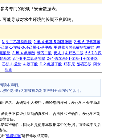
参考专门的说明 / 安全数据表。
有毒，可能导致对水生环境的长期不良影响。
N,N-二乙基癸酰胺
2-氯-4-氨基-5-硝基吡啶
2-氯-6-甲氧基苯
环己烯-1-羧酸-3-环己烯-1-基甲酯
甲砜霉素甘氨酸酯盐酸盐
酸
异氰酸酯
3-氯-4-氟苯酚
苯丙二酸
反式-1,4-环己二胺
5,6,7,8-四
-硝基苯
3,4-亚甲二氧基苄胺
2-(4-溴苯基)-1-苯基-1H-苯并咪
唑
乙酸-L-孟酯
4-溴丁酸
D-2-氨基丁酸
环芬尼
酚磺乙胺
阿卡
地新
阅读本声明。
，您的使用行为将被视为对本声明全部内容的认可。
的用户名、密码等个人资料，未经您的许可，爱化学不会主动泄
，爱化学不保证供应商的真实性、合法性和准确性。爱化学不对
法律责任。
承诺其准确性，因此凡是使用本数据库中的数据，而造成不良后
责任。
击“
编辑试剂
”进行修改或完善。