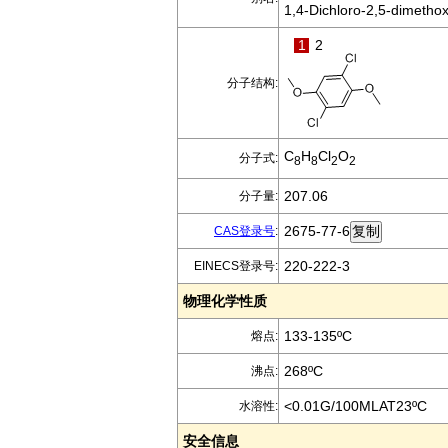
1,4-Dichloro-2,5-dimeth
1
2
分子结构:
C
H
Cl
O
分子式:
8
8
2
2
207.06
分子量:
2675-77-6
CAS登录号
:
220-222-3
EINECS登录号:
物理化学性质
133-135ºC
熔点:
268ºC
沸点:
<0.01G/100MLAT23ºC
水溶性:
安全信息