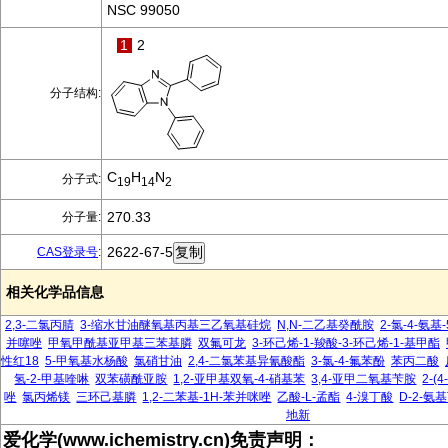
NSC 99050
1
2
分子结构:
C
H
N
分子式:
19
14
2
270.33
分子量:
2622-67-5
CAS登录号
:
相关化学品信息
2,3-二氯丙腈
3-缩水甘油醚氧基丙基三乙氧基硅烷
N,N-二乙基癸酰胺
2-氯-4-氨基
并噻唑
甲氧甲酰基亚甲基三苯基膦
双氟可龙
3-环己烯-1-羧酸-3-环己烯-1-基甲酯
性红18
5-甲氧基水杨酸
氯硝甘油
2,4-二氯苯基异氰酸酯
3-氯-4-氟苯酚
苯丙二酸
氢-2-甲基喹啉
双苯磺酰亚胺
1,2-亚甲基双氧-4-硝基苯
3,4-亚甲二氧基苄胺
2-(
唑
氯丙烯镁
三环己基膦
1,2-二苯基-1H-苯并咪唑
乙酸-L-孟酯
4-溴丁酸
D-2-氨
地新
爱化学(www.ichemistry.cn)免责声明：