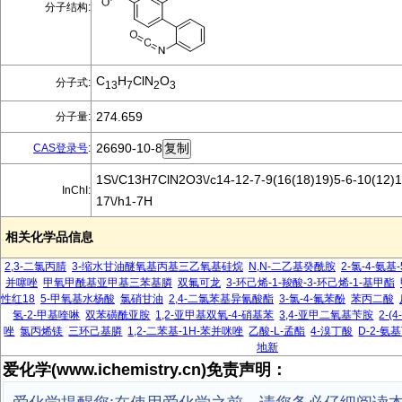
分子结构:
C
H
ClN
O
分子式:
13
7
2
3
274.659
分子量:
26690-10-8
CAS登录号
:
1S\/C13H7ClN2O3\/c14-12-7-9(16(18)19)5-6-10(12)11
InChI:
17\/h1-7H
相关化学品信息
2,3-二氯丙腈
3-缩水甘油醚氧基丙基三乙氧基硅烷
N,N-二乙基癸酰胺
2-氯-4-氨基
并噻唑
甲氧甲酰基亚甲基三苯基膦
双氟可龙
3-环己烯-1-羧酸-3-环己烯-1-基甲酯
性红18
5-甲氧基水杨酸
氯硝甘油
2,4-二氯苯基异氰酸酯
3-氯-4-氟苯酚
苯丙二酸
氢-2-甲基喹啉
双苯磺酰亚胺
1,2-亚甲基双氧-4-硝基苯
3,4-亚甲二氧基苄胺
2-(
唑
氯丙烯镁
三环己基膦
1,2-二苯基-1H-苯并咪唑
乙酸-L-孟酯
4-溴丁酸
D-2-氨
地新
爱化学(www.ichemistry.cn)免责声明：