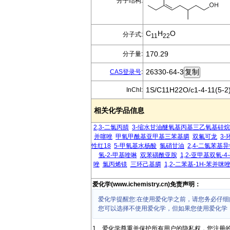
分子结构:
C
H
O
分子式:
11
22
170.29
分子量:
26330-64-3
CAS登录号
:
1S/C11H22O/c1-4-11(5-2)
InChI:
相关化学品信息
2,3-二氯丙腈
3-缩水甘油醚氧基丙基三乙氧基硅烷
并噻唑
甲氧甲酰基亚甲基三苯基膦
双氟可龙
3-
性红18
5-甲氧基水杨酸
氯硝甘油
2,4-二氯苯基
氢-2-甲基喹啉
双苯磺酰亚胺
1,2-亚甲基双氧-4
唑
氯丙烯镁
三环己基膦
1,2-二苯基-1H-苯并咪
爱化学(www.ichemistry.cn)免责声明：
爱化学提醒您:在使用爱化学之前，请您务必仔细
您可以选择不使用爱化学，但如果您使用爱化学
1、爱化学尊重并保护所有用户的隐私权，您注册