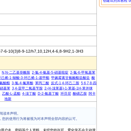
创建试剂库教程
7-6-10(3)8-9-12/h7,10,12H,4-6,8-9H2,1-3H3
N,N-二乙基癸酰胺
2-氯-4-氨基-5-硝基吡啶
2-氯-6-甲氧基苯
环己烯-1-羧酸-3-环己烯-1-基甲酯
甲砜霉素甘氨酸酯盐酸盐
酸
异氰酸酯
3-氯-4-氟苯酚
苯丙二酸
反式-1,4-环己二胺
5,6,7,8-四
-硝基苯
3,4-亚甲二氧基苄胺
2-(4-溴苯基)-1-苯基-1H-苯并咪
唑
乙酸-L-孟酯
4-溴丁酸
D-2-氨基丁酸
环芬尼
酚磺乙胺
阿卡
地新
阅读本声明。
，您的使用行为将被视为对本声明全部内容的认可。
的用户名、密码等个人资料，未经您的许可，爱化学不会主动泄