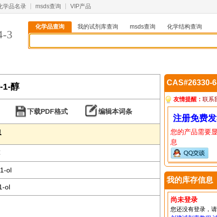
化学品名录
msds查询
VIP产品
化学品查询
我的试剂库查询
msds查询
化学结构查询
4-3
CAS#26330-
-1-醇
友情提醒：
联系
下载PDF格式
编辑本词条
注册免费发
您的产品需要
息
息
醇
1-ol
我的库存信息
1-ol
尚未登录
您还没有登录，