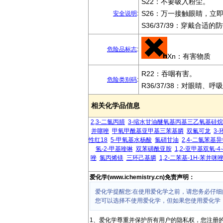
S22：不要吸入粉尘。
S26：万一接触眼睛，立
安全说明
:
S36/37/39：穿戴合
危险品标志
:
Xn：有害物质
R22：吞咽有害。
危险类别码
:
R36/37/38：对眼睛、
相关化学品信息
2,3-二氯丙腈
3-缩水甘油醚氧基丙基三乙氧基硅烷
并噻唑
甲氧甲酰基亚甲基三苯基膦
双氟可龙
3-
性红18
5-甲氧基水杨酸
氯硝甘油
2,4-二氯苯基
氢-2-甲基喹啉
双苯磺酰亚胺
1,2-亚甲基双氧-4
唑
氯丙烯镁
三环己基膦
1,2-二苯基-1H-苯并咪
爱化学(www.ichemistry.cn)免责声明：
爱化学提醒您:在使用爱化学之前，请您务必仔细
您可以选择不使用爱化学，但如果您使用爱化学
1、爱化学尊重并保护所有用户的隐私权，您注册