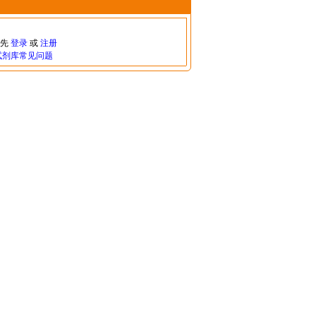
请先
登录
或
注册
试剂库常见问题