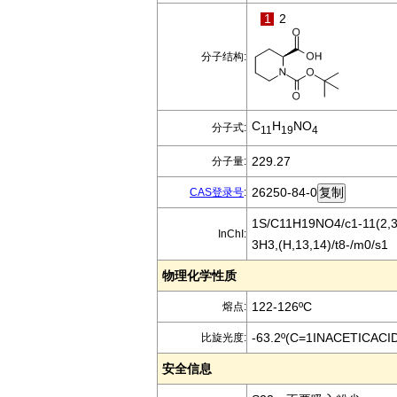
1
2
分子结构:
C
H
NO
分子式:
11
19
4
229.27
分子量:
26250-84-0
CAS登录号
:
1S/C11H19NO4/c1-11(2,3)
InChI:
3H3,(H,13,14)/t8-/m0/s1
物理化学性质
122-126ºC
熔点:
-63.2º(C=1INACETICACI
比旋光度:
安全信息