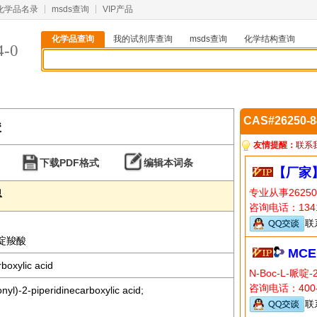
化学品名录
msds查询
VIP产品
化学品查询
我的试剂库查询
msds查询
化学结构查询
4-0
CAS#26250-
酸
友情提醒：
联系
下载PDF格式
编辑本词条
【厂家
专业从事2625
息
咨询电话：1341
联
-哌啶羧酸
MCE
boxylic acid
N-Boc-L-
咨询电话：400-
onyl)-2-piperidinecarboxylic acid;
联