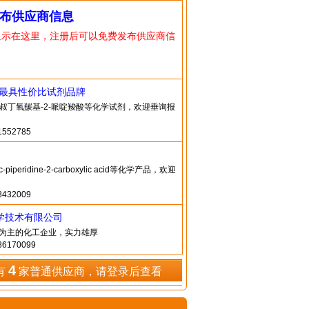
布供应商信息
显示在这里，注册后可以免费发布供应商信
造最具性价比试剂品牌
)-1-叔丁氧羰基-2-哌啶羧酸等化学试剂，欢迎垂询报
552785
-piperidine-2-carboxylic acid等化学产品，欢迎
432009
学技术有限公司
O4为主的化工企业，实力雄厚
6170099
4
有
家普通供应商，请登录后查看