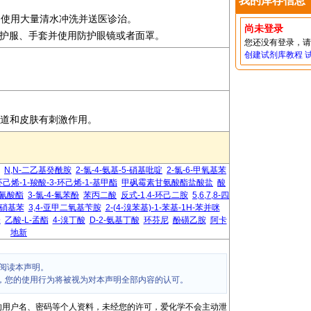
我的库存信息
即使用大量清水冲洗并送医诊治。
尚未登录
适的防护服、手套并使用防护眼镜或者面罩。
您还没有登录，
创建试剂库教程
呼吸道和皮肤有刺激作用。
N,N-二乙基癸酰胺
2-氯-4-氨基-5-硝基吡啶
2-氯-6-甲氧基苯
环己烯-1-羧酸-3-环己烯-1-基甲酯
甲砜霉素甘氨酸酯盐酸盐
酸
异氰酸酯
3-氯-4-氟苯酚
苯丙二酸
反式-1,4-环己二胺
5,6,7,8-四
-硝基苯
3,4-亚甲二氧基苄胺
2-(4-溴苯基)-1-苯基-1H-苯并咪
唑
乙酸-L-孟酯
4-溴丁酸
D-2-氨基丁酸
环芬尼
酚磺乙胺
阿卡
地新
阅读本声明。
，您的使用行为将被视为对本声明全部内容的认可。
的用户名、密码等个人资料，未经您的许可，爱化学不会主动泄