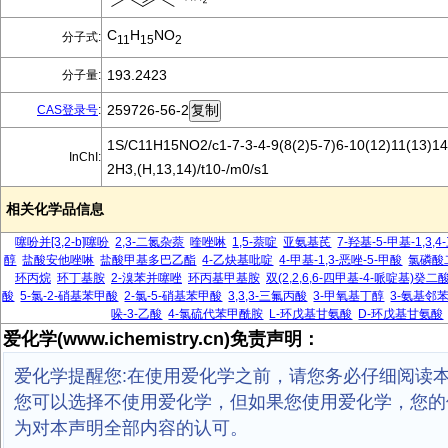
C
H
NO
分子式:
11
15
2
193.2423
分子量:
259726-56-2
CAS登录号
:
1S/C11H15NO2/c1-7-3-4-9(8(2)5-7)6-10(12)11(13)14
InChI:
2H3,(H,13,14)/t10-/m0/s1
相关化学品信息
噻吩并[3,2-b]噻吩
2,3-二氮杂萘
喹唑啉
1,5-萘啶
亚氨基芪
7-羟基-5-甲基-1,3
醇
盐酸安他唑啉
盐酸甲基多巴乙酯
4-乙炔基吡啶
4-甲基-1,3-恶唑-5-甲酸
氯磷酸
环丙烷
环丁基胺
2-溴苯并噻唑
环丙基甲基胺
双(2,2,6,6-四甲基-4-哌啶基)
酸
5-氯-2-硝基苯甲酸
2-氯-5-硝基苯甲酸
3,3,3-三氟丙酸
3-甲氧基丁醇
3-氨基邻
哚-3-乙酸
4-氯硫代苯甲酰胺
L-环戊基甘氨酸
D-环戊基甘氨酸
爱化学(www.ichemistry.cn)免责声明：
爱化学提醒您:在使用爱化学之前，请您务必仔细阅读
您可以选择不使用爱化学，但如果您使用爱化学，您的
为对本声明全部内容的认可。