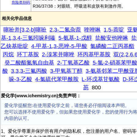
危险类别码
:
R36/37/38：对眼睛、呼吸道和皮肤有刺激作用。
相关化学品信息
噻吩并[3,2-b]噻吩
2,3-二氮杂萘
喹唑啉
1,5-萘啶
亚
基-1,3,4-三氮吲哚利嗪
5-氨基-1-戊醇
盐酸安他唑啉
盐
乙炔基吡啶
4-甲基-1,3-恶唑-5-甲酸
氯磷酸二正丙基酯
丙烷
环丁基胺
2-溴苯并噻唑
环丙基甲基胺
双(2,2,
癸二酸酯氮氧自由基
2-丁氧基乙酸
5-氯-2-硝基苯甲
酸
3,3,3-三氟丙酸
3-甲氧基丁醇
3-氨基邻苯二甲酰亚
哚-3-乙酸
4-氯硫代苯甲酰胺
L-环戊基甘氨酸
D-
芴
800
爱化学(www.ichemistry.cn)免责声明：
爱化学提醒您:在使用爱化学之前，请您务必仔细阅读本声明。
您可以选择不使用爱化学，但如果您使用爱化学，您的使用行为
内容的认可。
1、爱化学尊重并保护所有用户的隐私权，您注册的用户名、密码等