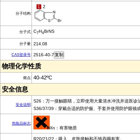
1
2
分子结构:
C
H
BrNS
分子式:
7
4
214.08
分子量:
2516-40-7
CAS登录号
:
物理化学性质
40-42ºC
熔点:
安全信息
S26：万一接触眼睛，立即使用大量清水冲洗并送医诊
安全说明
:
S36/37/39：穿戴合适的防护服、手套并使用防护眼镜
危险品标志
:
Xn：有害物质
R20/21/22：吸入、皮肤接触和不慎吞咽有害。