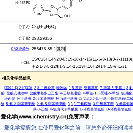
分子结构:
C
H
N
O
分子式:
16
14
2
4
298.29336
分子量:
256475-85-1
CAS登录号
:
1S/C16H14N2O4/c19-10-14-15(11-6-8-13(9-7-11)18(
InChI:
4-2-1-3-5-12/h1-9,14-15,19H,10H2/t14-,15-/m1/s1
相关化学品信息
噻吩并[3,2-b]噻吩
2,3-二氮杂萘
喹唑啉
1,5-萘啶
亚氨基芪
7-羟基-5-甲基-1,3
醇
盐酸安他唑啉
盐酸甲基多巴乙酯
4-乙炔基吡啶
4-甲基-1,3-恶唑-5-甲酸
氯磷酸
环丙烷
环丁基胺
2-溴苯并噻唑
环丙基甲基胺
双(2,2,6,6-四甲基-4-哌啶基)
酸
5-氯-2-硝基苯甲酸
2-氯-5-硝基苯甲酸
3,3,3-三氟丙酸
3-甲氧基丁醇
3-氨基邻
哚-3-乙酸
4-氯硫代苯甲酰胺
L-环戊基甘氨酸
D-环戊基甘氨酸
爱化学(www.ichemistry.cn)免责声明：
爱化学提醒您:在使用爱化学之前，请您务必仔细阅读