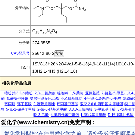
分子结构:
C
H
N
O
分子式:
13
26
2
4
274.3565
分子量:
25642-80-2
CAS登录号
:
1S\/C13H26N2O4\/c1-5-8-13(4,9-18-11(14)16)10-19-1
InChI:
10H2,1-4H3,(H2,14,16)
相关化学品信息
噻吩并[3,2-b]噻吩
2,3-二氮杂萘
喹唑啉
1,5-萘啶
亚氨基芪
7-羟基-5-甲基-1,3
醇
盐酸安他唑啉
盐酸甲基多巴乙酯
4-乙炔基吡啶
4-甲基-1,3-恶唑-5-甲酸
氯磷酸
环丙烷
环丁基胺
2-溴苯并噻唑
环丙基甲基胺
双(2,2,6,6-四甲基-4-哌啶基)
酸
5-氯-2-硝基苯甲酸
2-氯-5-硝基苯甲酸
3,3,3-三氟丙酸
3-甲氧基丁醇
3-氨基邻
哚-3-乙酸
4-氯硫代苯甲酰胺
L-环戊基甘氨酸
D-环戊基甘氨酸
爱化学(www.ichemistry.cn)免责声明：
爱化学提醒您:在使用爱化学之前，请您务必仔细阅读