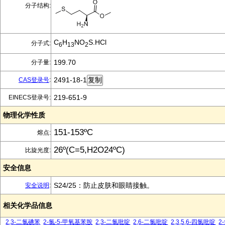
分子结构:
C
H
NO
S.HCl
分子式:
6
13
2
199.70
分子量:
2491-18-1
CAS登录号
:
219-651-9
EINECS登录号:
物理化学性质
151-153ºC
熔点:
26º(C=5,H2O24ºC)
比旋光度:
安全信息
S24/25：防止皮肤和眼睛接触。
安全说明
:
相关化学品信息
2,3-二氯碘苯
2-氯-5-甲氧基苯胺
2,3-二氯吡啶
2,6-二氯吡啶
2,3,5,6-四氯吡啶
2