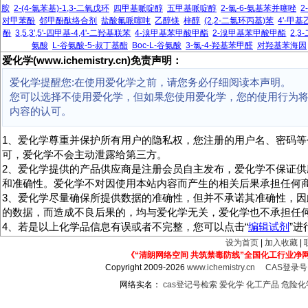
胺
2-(4-氯苯基)-1,3-二氧戊环
四甲基哌啶醇
五甲基哌啶醇
2-氯-6-氨基苯并噻唑
2
对甲苯酚
邻甲酚酞络合剂
盐酸氟哌噻吨
乙醇镁
梓醇
(2,2-二氯环丙基)苯
4'-甲
酚
3,5,3',5'-四甲基-4,4'-二羟基联苯
4-溴甲基苯甲酸甲酯
2-溴甲基苯甲酸甲酯
2,
氨酸
L-谷氨酸-5-叔丁基酯
Boc-L-谷氨酸
3-氯-4-羟基苯甲醛
对羟基苯海因
爱化学(www.ichemistry.cn)免责声明：
爱化学提醒您:在使用爱化学之前，请您务必仔细阅读本声明。
您可以选择不使用爱化学，但如果您使用爱化学，您的使用行为
内容的认可。
1、爱化学尊重并保护所有用户的隐私权，您注册的用户名、密码等
可，爱化学不会主动泄露给第三方。
2、爱化学提供的产品供应商是注册会员自主发布，爱化学不保证供
和准确性。爱化学不对因使用本站内容而产生的相关后果承担任何
3、爱化学尽量确保所提供数据的准确性，但并不承诺其准确性，因
的数据，而造成不良后果的，均与爱化学无关，爱化学也不承担任
4、若是以上化学品信息有误或者不完整，您可以点击“
编辑试剂
”
设为首页
|
加入收藏
|
《“清朗网络空间 共筑禁毒防线”全国化工行业净
Copyright 2009-2026
www.ichemistry.cn
CAS登录
网络实名：
cas登记号检索
爱化学
化工产品
危险化