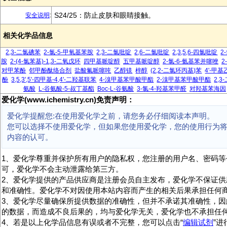
S24/25：防止皮肤和眼睛接触。
安全说明
:
相关化学品信息
2,3-二氯碘苯
2-氯-5-甲氧基苯胺
2,3-二氯吡啶
2,6-二氯吡啶
2,3,5,6-四氯吡啶
2
胺
2-(4-氯苯基)-1,3-二氧戊环
四甲基哌啶醇
五甲基哌啶醇
2-氯-6-氨基苯并噻唑
2
对甲苯酚
邻甲酚酞络合剂
盐酸氟哌噻吨
乙醇镁
梓醇
(2,2-二氯环丙基)苯
4'-甲
酚
3,5,3',5'-四甲基-4,4'-二羟基联苯
4-溴甲基苯甲酸甲酯
2-溴甲基苯甲酸甲酯
2,
氨酸
L-谷氨酸-5-叔丁基酯
Boc-L-谷氨酸
3-氯-4-羟基苯甲醛
对羟基苯海因
爱化学(www.ichemistry.cn)免责声明：
爱化学提醒您:在使用爱化学之前，请您务必仔细阅读本声明。
您可以选择不使用爱化学，但如果您使用爱化学，您的使用行为
内容的认可。
1、爱化学尊重并保护所有用户的隐私权，您注册的用户名、密码等
可，爱化学不会主动泄露给第三方。
2、爱化学提供的产品供应商是注册会员自主发布，爱化学不保证供
和准确性。爱化学不对因使用本站内容而产生的相关后果承担任何
3、爱化学尽量确保所提供数据的准确性，但并不承诺其准确性，因
的数据，而造成不良后果的，均与爱化学无关，爱化学也不承担任
4、若是以上化学品信息有误或者不完整，您可以点击“
编辑试剂
”