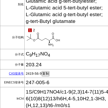
Glutamic acid g-tert-butylester;
别名:
L-Glutamic acid 5-tert-butyl ester;
L-Glutamic acid g-tert-butyl ester;
g-tert-Butyl glutamate
1
2
分子结构:
C
H
NO
分子式:
9
17
4
203.24
分子量:
2419-56-9
CAS登录号
:
247-005-6
EINECS登录号:
1S/C9H17NO4/c1-9(2,3)14-7(11)5-4
6(10)8(12)13/h6H,4-5,10H2,1-3H3,
InChI:
(H,12,13)/t6-/m0/s1