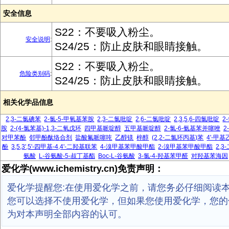
安全信息
S22：不要吸入粉尘。
安全说明
:
S24/25：防止皮肤和眼睛接触。
S22：不要吸入粉尘。
危险类别码
:
S24/25：防止皮肤和眼睛接触。
相关化学品信息
2,3-二氯碘苯
2-氯-5-甲氧基苯胺
2,3-二氯吡啶
2,6-二氯吡啶
2,3,5,6-四氯吡啶
2
胺
2-(4-氯苯基)-1,3-二氧戊环
四甲基哌啶醇
五甲基哌啶醇
2-氯-6-氨基苯并噻唑
2
对甲苯酚
邻甲酚酞络合剂
盐酸氟哌噻吨
乙醇镁
梓醇
(2,2-二氯环丙基)苯
4'-甲
酚
3,5,3',5'-四甲基-4,4'-二羟基联苯
4-溴甲基苯甲酸甲酯
2-溴甲基苯甲酸甲酯
2,
氨酸
L-谷氨酸-5-叔丁基酯
Boc-L-谷氨酸
3-氯-4-羟基苯甲醛
对羟基苯海因
爱化学(www.ichemistry.cn)免责声明：
爱化学提醒您:在使用爱化学之前，请您务必仔细阅读
您可以选择不使用爱化学，但如果您使用爱化学，您的
为对本声明全部内容的认可。