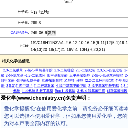
C
H
N
分子式:
18
11
3
269.3
分子量:
249-06-9
CAS登录号
:
1S\/C18H11N3\/c1-2-6-12-10-16-15(9-11(12)5-1)19-1
InChI:
14(13)20-18(17)21-16\/h1-10H,(H,20,21)
相关化学品信息
2,3-二氯碘苯
2-氯-5-甲氧基苯胺
2,3-二氯吡啶
2,6-二氯吡啶
2,3,5,6-四氯吡啶
2
胺
2-(4-氯苯基)-1,3-二氧戊环
四甲基哌啶醇
五甲基哌啶醇
2-氯-6-氨基苯并噻唑
2
对甲苯酚
邻甲酚酞络合剂
盐酸氟哌噻吨
乙醇镁
梓醇
(2,2-二氯环丙基)苯
4'-甲
酚
3,5,3',5'-四甲基-4,4'-二羟基联苯
4-溴甲基苯甲酸甲酯
2-溴甲基苯甲酸甲酯
2,
氨酸
L-谷氨酸-5-叔丁基酯
Boc-L-谷氨酸
3-氯-4-羟基苯甲醛
对羟基苯海因
爱化学(www.ichemistry.cn)免责声明：
爱化学提醒您:在使用爱化学之前，请您务必仔细阅读
您可以选择不使用爱化学，但如果您使用爱化学，您的
为对本声明全部内容的认可。