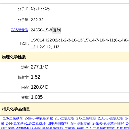
C
H
O
分子式:
14
22
2
222.32
分子量:
24556-15-8
CAS登录号
:
1S/C14H22O2/c1-2-3-16-13(15)14-7-10-4-11(8-14)6-
InChI:
12H,2-9H2,1H3
物理化学性质
277.1°C
沸点:
1.52
折射率:
120.8°C
闪点:
1.085
密度:
相关化学品信息
2,3-二氯碘苯
2-氯-5-甲氧基苯胺
2,3-二氯吡啶
2,6-二氯吡啶
2,3,5,6-四氯吡啶
2
胺
2-(4-氯苯基)-1,3-二氧戊环
四甲基哌啶醇
五甲基哌啶醇
2-氯-6-氨基苯并噻唑
2
对甲苯酚
邻甲酚酞络合剂
盐酸氟哌噻吨
乙醇镁
梓醇
(2,2-二氯环丙基)苯
4'-甲