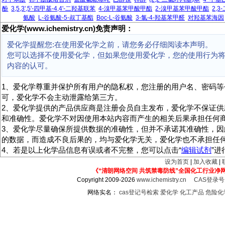
酚
3,5,3',5'-四甲基-4,4'-二羟基联苯
4-溴甲基苯甲酸甲酯
2-溴甲基苯甲酸甲酯
2,
氨酸
L-谷氨酸-5-叔丁基酯
Boc-L-谷氨酸
3-氯-4-羟基苯甲醛
对羟基苯海因
爱化学(www.ichemistry.cn)免责声明：
爱化学提醒您:在使用爱化学之前，请您务必仔细阅读本声明。
您可以选择不使用爱化学，但如果您使用爱化学，您的使用行为
内容的认可。
1、爱化学尊重并保护所有用户的隐私权，您注册的用户名、密码等
可，爱化学不会主动泄露给第三方。
2、爱化学提供的产品供应商是注册会员自主发布，爱化学不保证供
和准确性。爱化学不对因使用本站内容而产生的相关后果承担任何
3、爱化学尽量确保所提供数据的准确性，但并不承诺其准确性，因
的数据，而造成不良后果的，均与爱化学无关，爱化学也不承担任
4、若是以上化学品信息有误或者不完整，您可以点击“
编辑试剂
”
设为首页
|
加入收藏
|
《“清朗网络空间 共筑禁毒防线”全国化工行业净
Copyright 2009-2026
www.ichemistry.cn
CAS登录
网络实名：
cas登记号检索
爱化学
化工产品
危险化