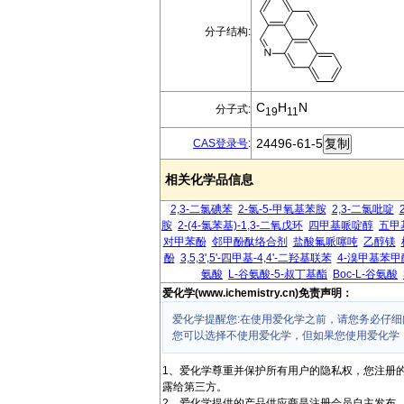
分子结构:
C
H
N
分子式:
19
11
24496-61-5
CAS登录号
:
相关化学品信息
2,3-二氯碘苯
2-氯-5-甲氧基苯胺
2,3-二氯吡啶
胺
2-(4-氯苯基)-1,3-二氧戊环
四甲基哌啶醇
五甲
对甲苯酚
邻甲酚酞络合剂
盐酸氟哌噻吨
乙醇镁
酚
3,5,3',5'-四甲基-4,4'-二羟基联苯
4-溴甲基苯
氨酸
L-谷氨酸-5-叔丁基酯
Boc-L-谷氨酸
爱化学(www.ichemistry.cn)免责声明：
爱化学提醒您:在使用爱化学之前，请您务必仔细
您可以选择不使用爱化学，但如果您使用爱化学
1、爱化学尊重并保护所有用户的隐私权，您注册
露给第三方。
2、爱化学提供的产品供应商是注册会员自主发布