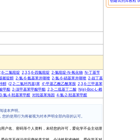
创建试剂库教程
2,6-二氯吡啶
2,3,5,6-四氯吡啶
2-氯吡啶-N-氧化物
N-丁基苄
基哌啶醇
2-氯-6-氨基苯并噻唑
2-氯-6-硝基苯并噻唑
2-叔丁基
梓醇
(2,2-二氯环丙基)苯
4'-甲基乙酰乙酰苯胺
2,3,6-三甲基苯
甲酸甲酯
2-溴甲基苯甲酸甲酯
2,3-二巯基丁二酸
N(e)-Boc-L-赖
3-氯-4-羟基苯甲醛
对羟基苯海因
4-氯-2-羟基苯甲醛
阅读本声明。
，您的使用行为将被视为对本声明全部内容的认可。
的用户名、密码等个人资料，未经您的许可，爱化学不会主动泄
，爱化学不保证供应商的真实性、合法性和准确性。爱化学不对