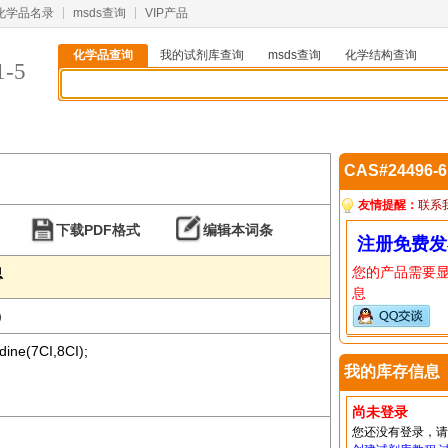
化学品名录
msds查询
VIP产品
化学品查询
我的试剂库查询
msds查询
化学结构查询
1-5
CAS#24496-
友情提醒：
联系
下载PDF格式
编辑本词条
注册免费发
您的产品需要
息
息
)
dine(7CI,8CI);
我的库存信息
尚未登录
您还没有登录，