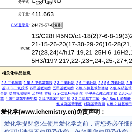
C
H
NO
分子式:
28
45
411.663
分子量:
24479-57-0
CAS登录号
:
1S/C28H45NO/c1-18(2)7-6-8-19(3)2
21-15-26-20(17-30-29-26)16-28(21,
InChI:
27(23,24)4/h17-19,21-25H,6-16H2,
5H3/t19?,21?,22-,23+,24-,25-,27+,
相关化学品信息
2,3-二氯碘苯
2-氯-5-甲氧基苯胺
2,3-二氯吡啶
2,6-二氯吡啶
2,3,5,6-四氯吡啶
2-
基)-1,3-二氧戊环
四甲基哌啶醇
五甲基哌啶醇
2-氯-6-氨基苯并噻唑
2-氯-6-硝基
合剂
盐酸氟哌噻吨
乙醇镁
梓醇
(2,2-二氯环丙基)苯
4'-甲基乙酰乙酰苯胺
2,3,6
苯
4-溴甲基苯甲酸甲酯
2-溴甲基苯甲酸甲酯
2,3-二巯基丁二酸
N(e)-Boc-L-赖氨酸
氯-4-羟基苯甲醛
对羟基苯海因
4-氯-2-羟基苯
爱化学(www.ichemistry.cn)免责声明：
爱化学提醒您:在使用爱化学之前，请您务必仔细