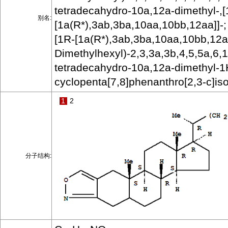
tetradecahydro-10a,12a-dimethyl-,[
别名:
[1a(R*),3ab,3ba,10aa,10bb,12aa]]-;
[1R-[1a(R*),3ab,3ba,10aa,10bb,12aa
Dimethylhexyl)-2,3,3a,3b,4,5,5a,6,
tetradecahydro-10a,12a-dimethyl-1
cyclopenta[7,8]phenanthro[2,3-c]is
1
2
分子结构: